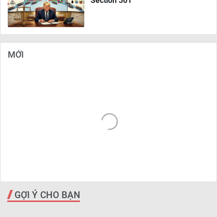
Section 301
MỚI
GỢI Ý CHO BẠN