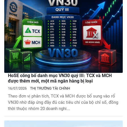
HoSE công bố danh mục VN30 quý III: TCX và MCH
được thêm mới, một mã ngân hàng bị loại
16/07/2026
THỊ TRƯỜNG TÀI CHÍNH
Theo đơn vị phân tích, TCX và MCH được bổ sung vào rổ
VN30 nhờ đáp ứng đầy đủ các tiêu chí của bộ chỉ số, đồng
thời thuộc nhóm 20 doanh nghi...