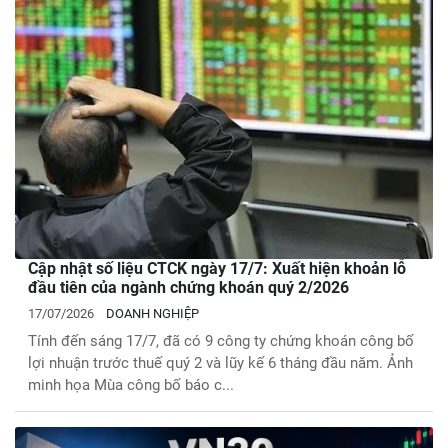
Cập nhật số liệu CTCK ngày 17/7: Xuất hiện khoản lỗ
đầu tiên của ngành chứng khoán quý 2/2026
17/07/2026
DOANH NGHIỆP
Tính đến sáng 17/7, đã có 9 công ty chứng khoán công bố
lợi nhuận trước thuế quý 2 và lũy kế 6 tháng đầu năm. Ảnh
minh họa Mùa công bố báo c...