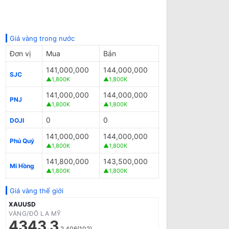
Giá vàng trong nước
Đơn vị
Mua
Bán
141,000,000
144,000,000
SJC
▲1,800K
▲1,800K
141,000,000
144,000,000
PNJ
▲1,800K
▲1,800K
0
0
DOJI
141,000,000
144,000,000
Phú Quý
▲1,800K
▲1,800K
141,800,000
143,500,000
Mi Hồng
▲1,800K
▲1,800K
Giá vàng thế giới
XAUUSD
VÀNG/ĐÔ LA MỸ
4343.3
2.406(102)