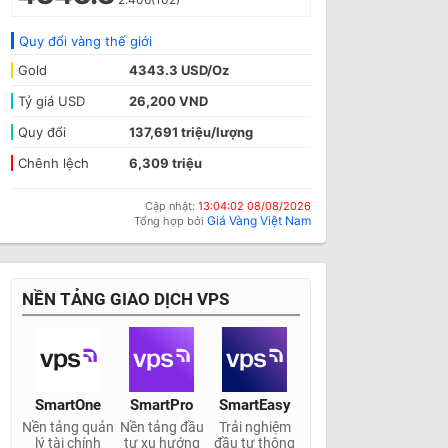
Quy đổi vàng thế giới
Gold
4343.3 USD/Oz
Tỷ giá USD
26,200 VND
Quy đổi
137,691 triệu/lượng
Chênh lệch
6,309 triệu
Cập nhật:
13:04:02 08/08/2026
Giá Vàng Việt Nam
Tổng hợp bởi
NỀN TẢNG GIAO DỊCH VPS
SmartOne
SmartPro
SmartEasy
Nền tảng quản
Nền tảng đầu
Trải nghiệm
lý tài chính
tư xu hướng
đầu tư thông