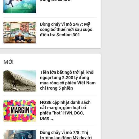
Dòng chảy vĩ mô 24/7: Mỹ
công bố thuế mới sau cuộc
điều tra Section 301
MỚI
Tiền lớn bất ngờ trở lại, khối
ngoại tung 2.200 tỷ đồng
mua ròng cổ phiếu Việt Nam
chỉ trong 5 phiên
HOSE cập nhật danh sách
cắt margin, gồm loạt cổ
phiếu “hot” HVN, DGC,
DMX...
Dòng chảy vĩ mô 7/8: Thị
trường lao động Mỹ duy trì