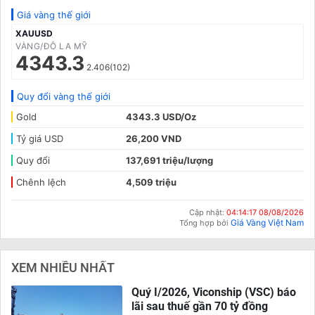
Giá vàng thế giới
XAUUSD
VÀNG/ĐÔ LA MỸ
4343.3
2.406(102)
Quy đổi vàng thế giới
Gold
4343.3 USD/Oz
Tỷ giá USD
26,200 VND
Quy đổi
137,691 triệu/lượng
Chênh lệch
4,509 triệu
Cập nhật:
04:14:17 08/08/2026
Giá Vàng Việt Nam
Tổng hợp bởi
XEM NHIỀU NHẤT
Quý I/2026, Viconship (VSC) báo
lãi sau thuế gần 70 tỷ đồng