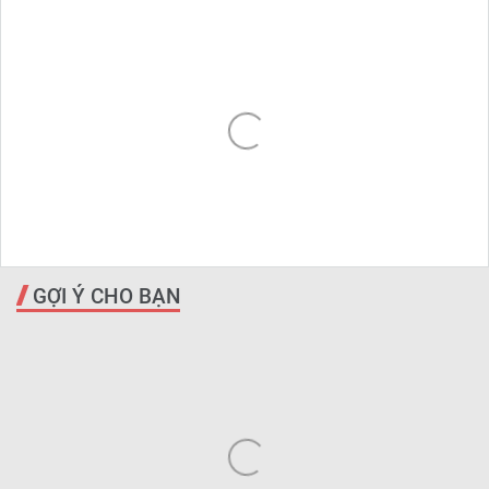
GỢI Ý CHO BẠN