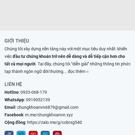
GIỚI THIỆU
Chúng tôi xây dựng nền tảng này với một mục tiêu duy nhất: khiến
việc
đầu tư chứng khoán trở nên dễ dàng và dễ tiếp cận hơn cho
tất cả mọi người
. Tại đây, chúng tôi "diễn giải" những thông tin phức
tạp thành ngôn ngữ đời thường
... đọc thêm ››
LIÊN HỆ
Hotline
:
0933-068-179
WhatsApp
:
0919052139
Email
:
chungkhoanvn6879@gmail.com
Facebook
:
m.me/chungkhoanvn.xyz
Cộng đồng
:
https://zalo.me/g/cobrxg540