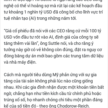
nghệ có thể vì hoảng sợ mà rút lại các kế hoạch đầu
tư khoảng 1 nghìn tỷ USD đã công bố cho lĩnh vực trí
tuệ nhân tạo (AI) trong những năm tới.
“Giá cổ phiếu đã nói với các CEO rằng cứ mỗi 100 tỷ
USD vốn đầu tư rót vào AI, định giá của công ty sẽ
tăng thêm vài lần”, ông Suttle nói, và cho rằng ý
tưởng này giờ có vẻ không còn đúng, đặt ra nguy cơ
đóng băng dự án mới bao gồm các trung tâm dữ liệu
và nhà máy điện.
Cách mà người tiêu dùng Mỹ phản ứng với sự gia
tăng của tài sản không phải lúc nào cũng giống
nhau. Khi các gia đình nhận được một khoản tiền bất
ngờ, chẳng hạn như tiền kích cầu từ chính phủ hoặc
trúng xổ số, họ nhanh chóng chi tiêu một phần đáng
kể của số tiền đó - theo ông Chodorow-Reich.