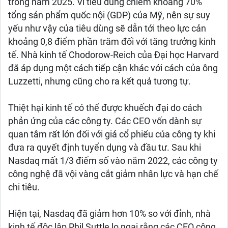
trong năm 2025. Vì tiêu dùng chiếm khoảng 70%
tổng sản phẩm quốc nội (GDP) của Mỹ, nên sự suy
yếu như vậy của tiêu dùng sẽ dẫn tới theo lực cản
khoảng 0,8 điểm phần trăm đối với tăng trưởng kinh
tế. Nhà kinh tế Chodorow-Reich của Đại học Harvard
đã áp dụng một cách tiếp cận khác với cách của ông
Luzzetti, nhưng cũng cho ra kết quả tương tự.
Thiệt hại kinh tế có thể được khuếch đại do cách
phản ứng của các công ty. Các CEO vốn dành sự
quan tâm rất lớn đối với giá cổ phiếu của công ty khi
đưa ra quyết định tuyển dụng và đầu tư. Sau khi
Nasdaq mất 1/3 điểm số vào năm 2022, các công ty
công nghệ đã vội vàng cắt giảm nhân lực và hạn chế
chi tiêu.
Hiện tại, Nasdaq đã giảm hơn 10% so với đỉnh, nhà
kinh tế độc lập Phil Suttle lo ngại rằng các CEO công