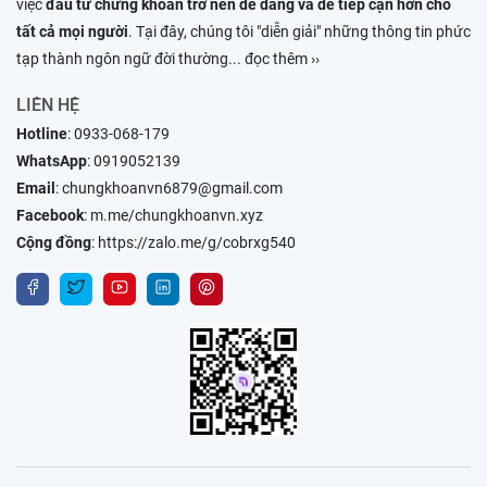
việc
đầu tư chứng khoán trở nên dễ dàng và dễ tiếp cận hơn cho
tất cả mọi người
. Tại đây, chúng tôi "diễn giải" những thông tin phức
tạp thành ngôn ngữ đời thường
... đọc thêm ››
LIÊN HỆ
Hotline
:
0933-068-179
WhatsApp
:
0919052139
Email
:
chungkhoanvn6879@gmail.com
Facebook
:
m.me/chungkhoanvn.xyz
Cộng đồng
:
https://zalo.me/g/cobrxg540