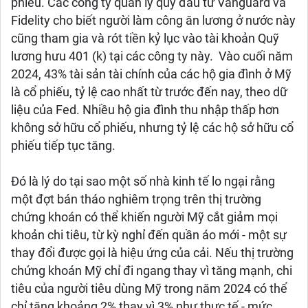
phiếu. Các công ty quản lý quỹ đầu tư Vanguard và
Fidelity cho biết người làm công ăn lương ở nước này
cũng tham gia và rót tiền kỷ lục vào tài khoản Quỹ
lương hưu 401 (k) tại các công ty này. Vào cuối năm
2024, 43% tài sản tài chính của các hộ gia đình ở Mỹ
là cổ phiếu, tỷ lệ cao nhất từ trước đến nay, theo dữ
liệu của Fed. Nhiều hộ gia đình thu nhập thấp hơn
không sở hữu cổ phiếu, nhưng tỷ lệ các hộ sở hữu cổ
phiếu tiếp tục tăng.
Đó là lý do tại sao một số nhà kinh tế lo ngại rằng
một đợt bán tháo nghiêm trọng trên thị trường
chứng khoán có thể khiến người Mỹ cắt giảm mọi
khoản chi tiêu, từ kỳ nghỉ đến quần áo mới - một sự
thay đổi được gọi là hiệu ứng của cải. Nếu thị trường
chứng khoán Mỹ chỉ đi ngang thay vì tăng mạnh, chi
tiêu của người tiêu dùng Mỹ trong năm 2024 có thể
chỉ tăng khoảng 2% thay vì 3% như thực tế - mức