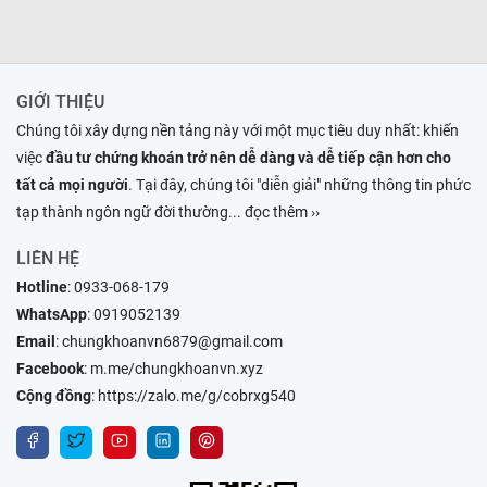
GIỚI THIỆU
Chúng tôi xây dựng nền tảng này với một mục tiêu duy nhất: khiến
việc
đầu tư chứng khoán trở nên dễ dàng và dễ tiếp cận hơn cho
tất cả mọi người
. Tại đây, chúng tôi "diễn giải" những thông tin phức
tạp thành ngôn ngữ đời thường
... đọc thêm ››
LIÊN HỆ
Hotline
:
0933-068-179
WhatsApp
:
0919052139
Email
:
chungkhoanvn6879@gmail.com
Facebook
:
m.me/chungkhoanvn.xyz
Cộng đồng
:
https://zalo.me/g/cobrxg540