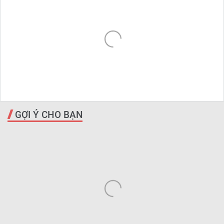
GỢI Ý CHO BẠN