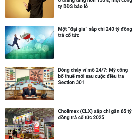
6 tháng tăng hơn 150%, một công
ty BĐS báo lỗ
Một “đại gia” sắp chi 240 tỷ đồng
trả cổ tức
Dòng chảy vĩ mô 24/7: Mỹ công
bố thuế mới sau cuộc điều tra
Section 301
Cholimex (CLX) sắp chi gần 65 tỷ
đồng trả cổ tức 2025