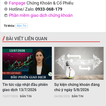
💢
Fanpage
Chứng Khoán & Cổ Phiếu
💢 Hotline/ Zalo:
0933-068-179
📒
Phần mềm giao dịch chứng khoán
Từ khóa:
Bản Tin
BÀI VIẾT LIÊN QUAN
Tin tức cập nhật đầu phiên
Sự kiện chứng khoán đáng
giao dịch 13/7/2026
chú ý ngày 5/8/2026
13/07/2026
BẢN TIN
04/08/2026
BẢN TIN