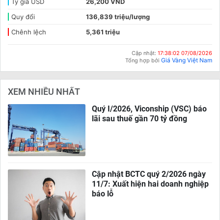
Tỷ giá USD
26,200 VND
Quy đổi
136,839 triệu/lượng
Chênh lệch
5,361 triệu
Cập nhật:
17:38:02 07/08/2026
Giá Vàng Việt Nam
Tổng hợp bởi
XEM NHIỀU NHẤT
Quý I/2026, Viconship (VSC) báo
lãi sau thuế gần 70 tỷ đồng
Cập nhật BCTC quý 2/2026 ngày
11/7: Xuất hiện hai doanh nghiệp
báo lỗ