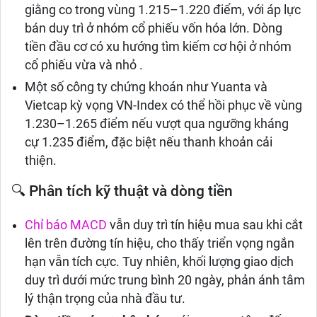
giằng co trong vùng 1.215–1.220 điểm, với áp lực
bán duy trì ở nhóm cổ phiếu vốn hóa lớn. Dòng
tiền đầu cơ có xu hướng tìm kiếm cơ hội ở nhóm
cổ phiếu vừa và nhỏ .​
Một số công ty chứng khoán như Yuanta và
Vietcap kỳ vọng VN-Index có thể hồi phục về vùng
1.230–1.265 điểm nếu vượt qua ngưỡng kháng
cự 1.235 điểm, đặc biệt nếu thanh khoản cải
thiện.
🔍 Phân tích kỹ thuật và dòng tiền
Chỉ báo MACD
vẫn duy trì tín hiệu mua sau khi cắt
lên trên đường tín hiệu, cho thấy triển vọng ngắn
hạn vẫn tích cực. Tuy nhiên, khối lượng giao dịch
duy trì dưới mức trung bình 20 ngày, phản ánh tâm
lý thận trọng của nhà đầu tư.