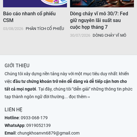
Báo cáo nhanh cổ phiếu
Dòng chảy vĩ mô 30/7: Fed
CSM
giữ nguyên lãi suất sau
cuộc họp tháng 7
03/08/2026
PHÂN TÍCH CỔ PHIẾU
30/07/2026
DÒNG CHẢY VĨ MÔ
GIỚI THIỆU
Chúng tôi xây dựng nền tảng này với một mục tiêu duy nhất: khiến
việc
đầu tư chứng khoán trở nên dễ dàng và dễ tiếp cận hơn cho
tất cả mọi người
. Tại đây, chúng tôi "diễn giải" những thông tin phức
tạp thành ngôn ngữ đời thường
... đọc thêm ››
LIÊN HỆ
Hotline
:
0933-068-179
WhatsApp
:
0919052139
Email
:
chungkhoanvn6879@gmail.com