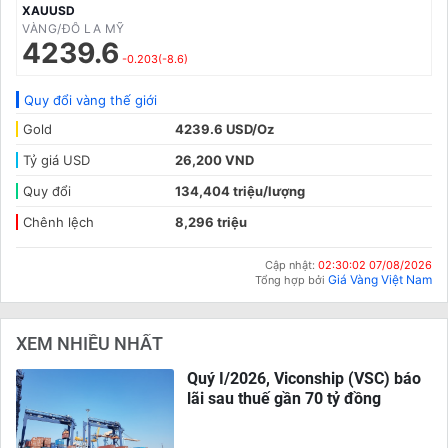
XAUUSD
VÀNG/ĐÔ LA MỸ
4239.6
-0.203(-8.6)
Quy đổi vàng thế giới
Gold
4239.6 USD/Oz
Tỷ giá USD
26,200 VND
Quy đổi
134,404 triệu/lượng
Chênh lệch
8,296 triệu
Cập nhật:
02:30:02 07/08/2026
Giá Vàng Việt Nam
Tổng hợp bởi
XEM NHIỀU NHẤT
Quý I/2026, Viconship (VSC) báo
lãi sau thuế gần 70 tỷ đồng