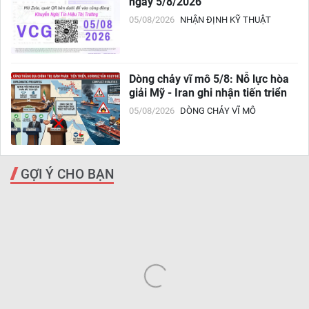
ngày 5/8/2026
05/08/2026
NHẬN ĐỊNH KỸ THUẬT
Dòng chảy vĩ mô 5/8: Nỗ lực hòa
giải Mỹ - Iran ghi nhận tiến triển
05/08/2026
DÒNG CHẢY VĨ MÔ
GỢI Ý CHO BẠN