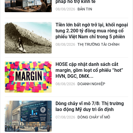
pháp hỗ trợ kinh tế
08/08/2026
BẢN TIN
Tiền lớn bất ngờ trở lại, khối ngoại
tung 2.200 tỷ đồng mua ròng cổ
phiếu Việt Nam chỉ trong 5 phiên
08/08/2026
THỊ TRƯỜNG TÀI CHÍNH
HOSE cập nhật danh sách cắt
margin, gồm loạt cổ phiếu “hot”
HVN, DGC, DMX...
08/08/2026
DOANH NGHIỆP
Dòng chảy vĩ mô 7/8: Thị trường
lao động Mỹ duy trì ổn định
07/08/2026
DÒNG CHẢY VĨ MÔ