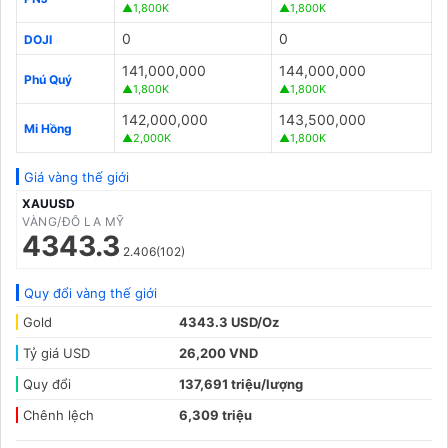
▲1,800K
▲1,800K
0
0
DOJI
141,000,000
144,000,000
Phú Quý
▲1,800K
▲1,800K
142,000,000
143,500,000
Mi Hồng
▲2,000K
▲1,800K
Giá vàng thế giới
XAUUSD
VÀNG/ĐÔ LA MỸ
4343.3
2.406(102)
Quy đổi vàng thế giới
Gold
4343.3 USD/Oz
Tỷ giá USD
26,200 VND
Quy đổi
137,691 triệu/lượng
Chênh lệch
6,309 triệu