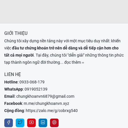
GIỚI THIỆU
Chúng tôi xây dựng nền tảng này với một mục tiêu duy nhất: khiến
việc
đầu tư chứng khoán trở nên dễ dàng và dễ tiếp cận hơn cho
tất cả mọi người
. Tại đây, chúng tôi "diễn giải" những thông tin phức
tạp thành ngôn ngữ đời thường
... đọc thêm ››
LIÊN HỆ
Hotline
:
0933-068-179
WhatsApp
:
0919052139
Email
:
chungkhoanvn6879@gmail.com
Facebook
:
m.me/chungkhoanvn.xyz
Cộng đồng
:
https://zalo.me/g/cobrxg540