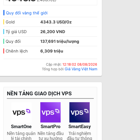
Quy đổi vàng thế giới
Gold
4343.3 USD/Oz
Tỷ giá USD
26,200 VND
Quy đổi
137,691 triệu/lượng
Chênh lệch
6,309 triệu
Cập nhật:
12:18:02 08/08/2026
Giá Vàng Việt Nam
Tổng hợp bởi
NỀN TẢNG GIAO DỊCH VPS
SmartOne
SmartPro
SmartEasy
Nền tảng quản
Nền tảng đầu
Trải nghiệm
lý tài chính
tư xu hướng
đầu tư thông