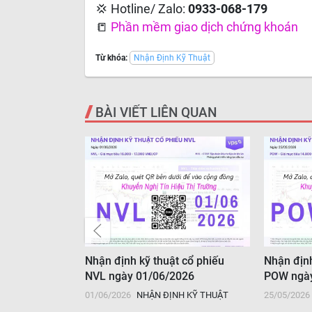
💢 Hotline/ Zalo:
0933-068-179
📒
Phần mềm giao dịch chứng khoán
Từ khóa:
Nhận Định Kỹ Thuật
BÀI VIẾT LIÊN QUAN
 cổ phiếu
Nhận định kỹ thuật cổ phiếu
Nhận định
6
NVL ngày 01/06/2026
POW ngày
H KỸ THUẬT
01/06/2026
NHẬN ĐỊNH KỸ THUẬT
25/05/2026