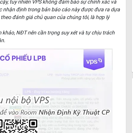
n cậy, tuy nhiên VPS không đảm bảo sự chính xác và
ác nhận định trong bản báo cáo này được đưa ra dựa
, theo đánh giá chủ quan của chúng tôi, là hợp lý
m khảo, NĐT nên cần trọng suy xét và tự chịu trách
ân.