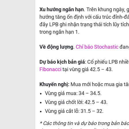
Xu hướng ngắn hạn
. Trên khung ngày, 
hướng tăng ổn định với cấu trúc đỉnh-
đây LPB ghi nhận trạng thái tích lũy tí
trong ngắn hạn 1.
Về động lượng
.
Chỉ báo Stochastic
đang
Dự báo kịch bản giá
: Cổ phiếu LPB nhi
Fibonacci
tại vùng giá 42.5 – 43.
Khuyến nghị:
Mua mới hoặc mua gia tă
Vùng giá mua: 34 – 34.5.
Vùng giá chốt lời: 42.5 – 43.
Vùng giá cắt lỗ: 31.5 – 32.
* Các thông tin và dự báo trong bản bá