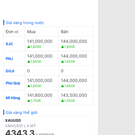
Giá vàng trong nước
Đơn vị
Mua
Bán
141,000,000
144,000,000
SJC
▲1,800K
▲1,800K
141,000,000
144,000,000
PNJ
▲1,800K
▲1,800K
0
0
DOJI
141,000,000
144,000,000
Phú Quý
▲1,800K
▲1,800K
141,800,000
143,500,000
Mi Hồng
▲1,700K
▲1,500K
Giá vàng thế giới
XAUUSD
VÀNG/ĐÔ LA MỸ
4343.3
2.406(102)