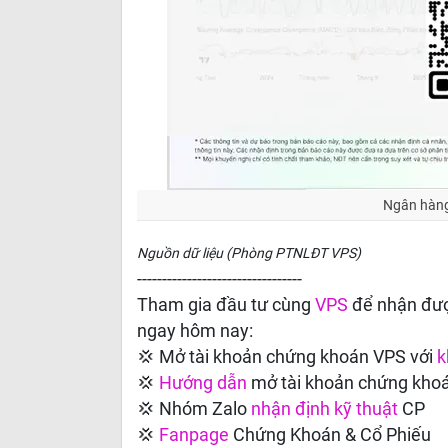
Ngân hàng
Nguồn dữ liệu (Phòng PTNLĐT VPS)
---------------------------------
Tham gia đầu tư cùng
VPS
để nhận đượ
ngay hôm nay:
💢 Mở tài khoản chứng khoán VPS với
k
💢
Hướng dẫn
mở tài khoản chứng kho
💢 Nhóm Zalo
nhận định kỹ thuật
CP
💢
Fanpage
Chứng Khoán & Cổ Phiếu