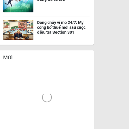
Dòng chảy vĩ mô 24/7: Mỹ
công bố thuế mới sau cuộc
điều tra Section 301
MỚI
Nhận định kỹ thuật cổ phiếu
Nhận định kỹ thuật cổ phiế
TNG ngày 26/05/2026
VPB ngày 27/05/2026
26/05/2026
NHẬN ĐỊNH KỸ THUẬT
27/05/2026
NHẬN ĐỊNH KỸ THU