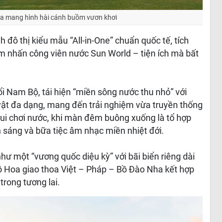
a mang hình hài cánh buồm vươn khơi
h đô thị kiểu mẫu “All-in-One” chuẩn quốc tế, tích
iểm nhấn công viên nước Sun World – tiện ích mà bất
i Nam Bộ, tái hiện “miền sông nước thu nhỏ” với
vật đa dạng, mang đến trải nghiệm vừa truyền thống
vui chơi nước, khi màn đêm buông xuống là tổ hợp
nh sáng và bữa tiệc âm nhạc miền nhiệt đới.
như một “vương quốc diệu kỳ” với bãi biển riêng dài
ộ Hoa giao thoa Việt – Pháp – Bồ Đào Nha kết hợp
trong tương lai.