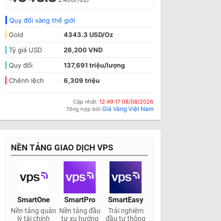
Quy đổi vàng thế giới
Gold
4343.3 USD/Oz
Tỷ giá USD
26,200 VND
Quy đổi
137,691 triệu/lượng
Chênh lệch
6,309 triệu
Cập nhật:
12:49:17 08/08/2026
Giá Vàng Việt Nam
Tổng hợp bởi
NỀN TẢNG GIAO DỊCH VPS
SmartOne
SmartPro
SmartEasy
Nền tảng quản
Nền tảng đầu
Trải nghiệm
lý tài chính
tư xu hướng
đầu tư thông