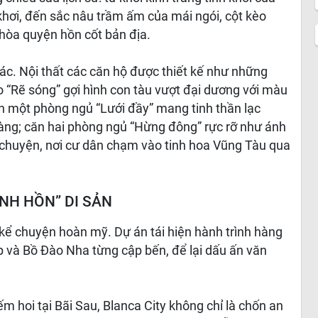
hơi, đến sắc nâu trầm ấm của mái ngói, cột kèo
hòa quyện hồn cốt bản địa.
tác. Nội thất các căn hộ được thiết kế như những
o “Rẽ sóng” gợi hình con tàu vượt đại dương với màu
ăn một phòng ngủ “Lưới đầy” mang tinh thần lạc
ng; căn hai phòng ngủ “Hừng đông” rực rỡ như ánh
 chuyện, nơi cư dân chạm vào tinh hoa Vũng Tàu qua
INH HỒN” DI SẢN
 kể chuyện hoàn mỹ. Dự án tái hiện hành trình hàng
p và Bồ Đào Nha từng cập bến, để lại dấu ấn văn
ếm hoi tại Bãi Sau, Blanca City không chỉ là chốn an