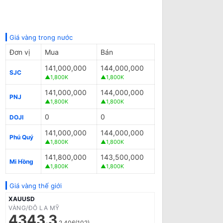
Giá vàng trong nước
Đơn vị
Mua
Bán
141,000,000
144,000,000
SJC
▲1,800K
▲1,800K
141,000,000
144,000,000
PNJ
▲1,800K
▲1,800K
0
0
DOJI
141,000,000
144,000,000
Phú Quý
▲1,800K
▲1,800K
141,800,000
143,500,000
Mi Hồng
▲1,800K
▲1,800K
Giá vàng thế giới
XAUUSD
VÀNG/ĐÔ LA MỸ
4343.3
2.406(102)