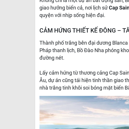
Không chỉ là một dự án bất động sản, B
giao hưởng biển cả, nơi lịch sử
Cap Sai
quyện với nhịp sống hiện đại.
CẢM HỨNG THIẾT KẾ ĐÔNG – T
Thành phố trắng bên đại dương Blanca Ci
Pháp thanh lịch, Bồ Đào Nha phóng kh
đường nét.
Lấy cảm hứng từ thương cảng Cap Saint
Âu, dự án cũng tái hiện tinh thần giao 
nhà trắng tinh khôi soi bóng mặt biển B