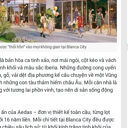
ợc “thổi hồn” vào mọi không gian tại Blanca City
à bản hòa ca tinh xảo, nơi mái ngói, cột kèo và vách
ình khối và màu sắc Iberia. Những đường cong uyển
, gỗ, vải dệt địa phương kể câu chuyện về một Vũng
nh những con tàu thám hiểm châu Âu. Mỗi căn nhà là
 với tương lai phồn vinh, tạo nên di sản sống động
ấn của Aedas – đơn vị thiết kế toàn cầu, từng lọt
ới 16 năm liền. Mỗi chi tiết tại Blanca City đều được
hiều sâu lịch sử: từ khối kính trắng tinh khôi của