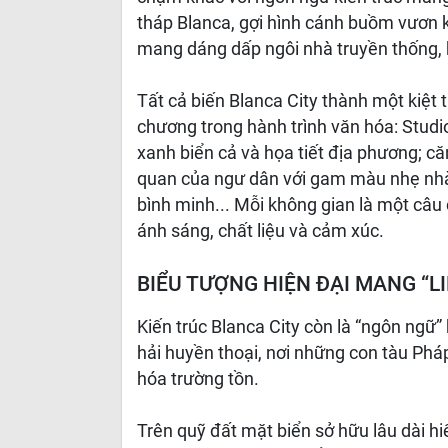
tháp Blanca, gợi hình cánh buồm vươn k
mang dáng dấp ngôi nhà truyền thống, 
Tất cả biến Blanca City thành một kiệt 
chương trong hành trình văn hóa: Studi
xanh biển cả và họa tiết địa phương; c
quan của ngư dân với gam màu nhẹ nhà
bình minh... Mỗi không gian là một câu
ánh sáng, chất liệu và cảm xúc.
BIỂU TƯỢNG HIỆN ĐẠI MANG “L
Kiến trúc Blanca City còn là “ngôn ngữ”
hải huyền thoại, nơi những con tàu Phá
hóa trường tồn.
Trên quỹ đất mặt biển sở hữu lâu dài hi