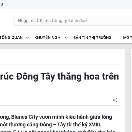
SS
TỔNG QUAN
KHUYẾN NGHỊ
BẢN TIN THỊ TRƯỜNG
MỞ 
 trúc Đông Tây thăng hoa trên
ơng, Blanca City vươn mình kiêu hãnh giữa lòng
một thương cảng Đông – Tây từ thế kỷ XVIII.