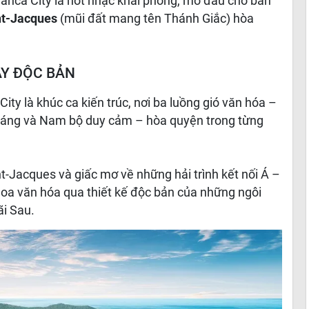
lanca City là nốt nhạc khai phóng, mở đầu cho bản
nt-Jacques
(mũi đất mang tên Thánh Giắc) hòa
ÂY ĐỘC BẢN
ty là khúc ca kiến trúc, nơi ba luồng gió văn hóa –
oáng và Nam bộ duy cảm – hòa quyện trong từng
-Jacques và giấc mơ về những hải trình kết nối Á –
thoa văn hóa qua thiết kế độc bản của những ngôi
ãi Sau.