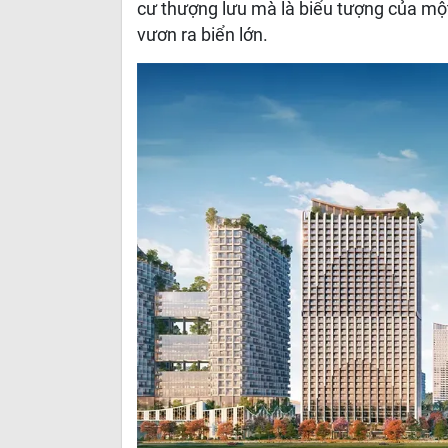
cư thượng lưu mà là biểu tượng của mộ
vươn ra biển lớn.