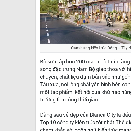
Cảm hứng kiến trúc Đông – Tây đư
Bộ sưu tập hơn 200 mẫu nhà thấp tầng l
song đặc trưng Nam Bộ giao thoa với h
chuyển, chất liệu đậm bản sắc như gốm
Tàu xưa, nơi làng chài yên bình bên cạ
một tác phẩm, kết nối quá khứ hào hùng
trường tồn cùng thời gian.
Đằng sau vẻ đẹp của Blanca City là dấu 
Top 10 công ty kiến trúc tốt nhất Thế gi
chạm khắc với ngôn ngữ kiến trúc mang c