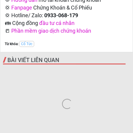
💢
Hướng dẫn
mở tài khoản chứng khoán
💢
Fanpage
Chứng Khoán & Cổ Phiếu
💢 Hotline/ Zalo:
0933-068-179
👪 Cộng đồng
đầu tư cá nhân
📒
Phần mềm giao dịch chứng khoán
Từ khóa:
Cổ Tức
BÀI VIẾT LIÊN QUAN