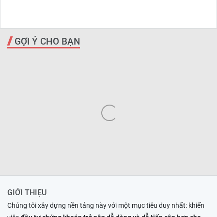
GỢI Ý CHO BẠN
GIỚI THIỆU
Chúng tôi xây dựng nền tảng này với một mục tiêu duy nhất: khiến