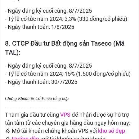
- Ngày đăng ký cuối cùng: 8/7/2025
- Tỷ lệ cổ tức năm 2024: 3,3% (330 đồng/cổ phiếu)
- Ngày thanh toán: 1/8/2025
8. CTCP Đầu tư Bất động sản Taseco (Mã
TAL):
- Ngày đăng ký cuối cùng: 8/7/2025
- Tỷ lệ cổ tức năm 2024: 15% (1.500 đồng/cổ phiếu)
- Ngày thanh toán: 30/7/2025
Chứng Khoán & Cổ Phiếu tổng hợp
---------------------------------
Tham gia đầu tư cùng
VPS
để nhận được sự hỗ trợ
tận tâm từ các chuyên gia hàng đầu ngay hôm nay:
💢 Mở tài khoản chứng khoán VPS với
kho số đẹp