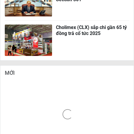
Cholimex (CLX) sắp chi gần 65 tỷ
đồng trả cổ tức 2025
MỚI