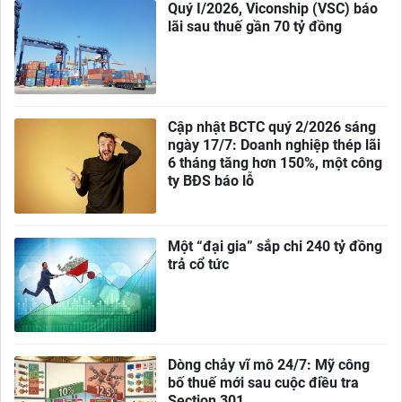
Quý I/2026, Viconship (VSC) báo
lãi sau thuế gần 70 tỷ đồng
Cập nhật BCTC quý 2/2026 sáng
ngày 17/7: Doanh nghiệp thép lãi
6 tháng tăng hơn 150%, một công
ty BĐS báo lỗ
Một “đại gia” sắp chi 240 tỷ đồng
trả cổ tức
Dòng chảy vĩ mô 24/7: Mỹ công
bố thuế mới sau cuộc điều tra
Section 301