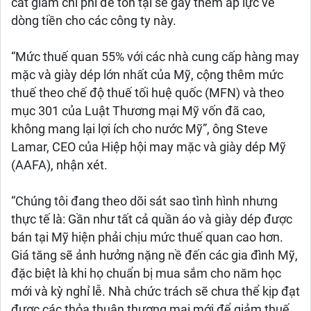
cắt giảm chi phí để tồn tại sẽ gây thêm áp lực về
dòng tiền cho các công ty này.
“Mức thuế quan 55% với các nhà cung cấp hàng may
mặc và giày dép lớn nhất của Mỹ, cộng thêm mức
thuế theo chế độ thuế tối huệ quốc (MFN) và theo
mục 301 của Luật Thương mại Mỹ vốn đã cao,
không mang lại lợi ích cho nước Mỹ”, ông Steve
Lamar, CEO của Hiệp hội may mặc và giày dép Mỹ
(AAFA), nhận xét.
“Chúng tôi đang theo dõi sát sao tình hình nhưng
thực tế là: Gần như tất cả quần áo và giày dép được
bán tại Mỹ hiện phải chịu mức thuế quan cao hơn.
Giá tăng sẽ ảnh hưởng nặng nề đến các gia đình Mỹ,
đặc biệt là khi họ chuẩn bị mua sắm cho năm học
mới và kỳ nghỉ lễ. Nhà chức trách sẽ chưa thể kịp đạt
được các thỏa thuận thương mại mới để giảm thuế