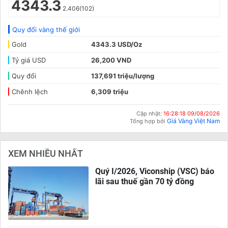
4343.3
2.406(102)
Quy đổi vàng thế giới
Gold
4343.3 USD/Oz
Tỷ giá USD
26,200 VND
Quy đổi
137,691 triệu/lượng
Chênh lệch
6,309 triệu
Cập nhật:
16:28:18 09/08/2026
Giá Vàng Việt Nam
Tổng hợp bởi
XEM NHIỀU NHẤT
Quý I/2026, Viconship (VSC) báo
lãi sau thuế gần 70 tỷ đồng