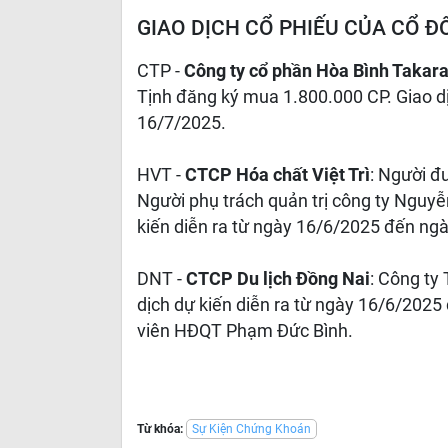
GIAO DỊCH CỔ PHIẾU CỦA CỔ 
CTP -
Công ty cổ phần Hòa Bình Takar
Tịnh đăng ký mua 1.800.000 CP. Giao d
16/7/2025.
HVT -
CTCP Hóa chất Việt Trì
: Người đ
Người phụ trách quản trị công ty Nguy
kiến diễn ra từ ngày 16/6/2025 đến ng
DNT -
CTCP Du lịch Đồng Nai
: Công ty
dịch dự kiến diễn ra từ ngày 16/6/2025 
viên HĐQT Phạm Đức Bình.
Từ khóa:
Sự Kiện Chứng Khoán