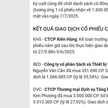
ký cuối cùng để chốt danh sách cổ đôn
(tương ứng 1 cổ phiếu nhận về 1.830 đồ
mặt vào ngày 7/7/2025.
KẾT QUẢ GIAO DỊCH CỔ PHIẾU 
KHS -
CTCP Kiên Hùng
: Kế toán trưởn
phiếu nắm giữ sau khi thực hiện giao dịc
từ 27/5 đến 9/6/2025.
BED -
Công ty cổ phần Sách và Thiết b
Nguyễn Văn Cần đã mua 351.690 CP. Số
dịch là 1.066.085 CP (tỷ lệ 35,54%). Gia
DVC -
CTCP Thương mại Dịch vụ Tổng 
Kim Phượng đã mua 3.000.000 CP. Số lư
3.013.300 CP (tỷ lệ 27,92%). Giao dịch 