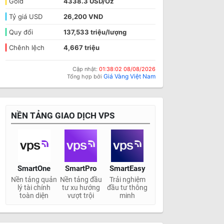
Gold
4338.3 USD/Oz
Tỷ giá USD
26,200 VND
Quy đổi
137,533 triệu/lượng
Chênh lệch
4,667 triệu
Cập nhật:
01:38:02 08/08/2026
Giá Vàng Việt Nam
Tổng hợp bởi
NỀN TẢNG GIAO DỊCH VPS
SmartOne
SmartPro
SmartEasy
Nền tảng quản
Nền tảng đầu
Trải nghiệm
lý tài chính
tư xu hướng
đầu tư thông
toàn diện
vượt trội
minh