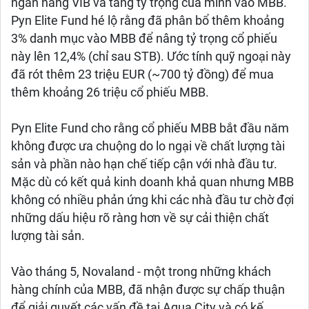
ngân hàng VIB và tăng tỷ trọng của mình vào MBB.
Pyn Elite Fund hé lộ rằng đã phân bổ thêm khoảng
3% danh mục vào MBB để nâng tỷ trọng cổ phiếu
này lên 12,4% (chỉ sau STB). Ước tính quỹ ngoại này
đã rót thêm 23 triệu EUR (~700 tỷ đồng) để mua
thêm khoảng 26 triệu cổ phiếu MBB.
Pyn Elite Fund cho rằng cổ phiếu MBB bắt đầu năm
không được ưa chuộng do lo ngại về chất lượng tài
sản và phần nào hạn chế tiếp cận với nhà đầu tư.
Mặc dù có kết quả kinh doanh khả quan nhưng MBB
không có nhiều phản ứng khi các nhà đầu tư chờ đợi
những dấu hiệu rõ ràng hơn về sự cải thiện chất
lượng tài sản.
Vào tháng 5, Novaland - một trong những khách
hàng chính của MBB, đã nhận được sự chấp thuận
để giải quyết các vấn đề tại Aqua City và có kế