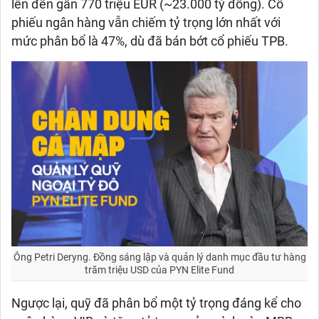
lên đến gần 770 triệu EUR (~23.000 tỷ đồng). Cổ
phiếu ngân hàng vẫn chiếm tỷ trọng lớn nhất với
mức phân bổ là 47%, dù đã bán bớt cổ phiếu TPB.
Ông Petri Deryng. Đồng sáng lập và quản lý danh mục đầu tư hàng
trăm triệu USD của PYN Elite Fund
Ngược lại, quỹ đã phân bổ một tỷ trọng đáng kể cho