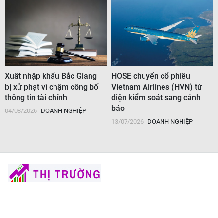
Xuất nhập khẩu Bắc Giang
HOSE chuyển cổ phiếu
bị xử phạt vì chậm công bố
Vietnam Airlines (HVN) từ
thông tin tài chính
diện kiểm soát sang cảnh
báo
04/08/2026
DOANH NGHIỆP
H
13/07/2026
DOANH NGHIỆP