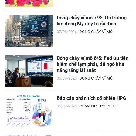
Dòng chảy vĩ mô 7/8: Thị trường
lao động Mỹ duy trì ổn định
07/08/2026
DÒNG CHẢY VĨ MÔ
Dòng chảy vĩ mô 6/8: Fed ưu tiên
kiềm chế lạm phát, để ngỏ khả
năng tăng lãi suất
06/08/2026
DÒNG CHẢY VĨ MÔ
Báo cáo phân tích cổ phiếu HPG
05/08/2026
PHÂN TÍCH CỔ PHIẾU