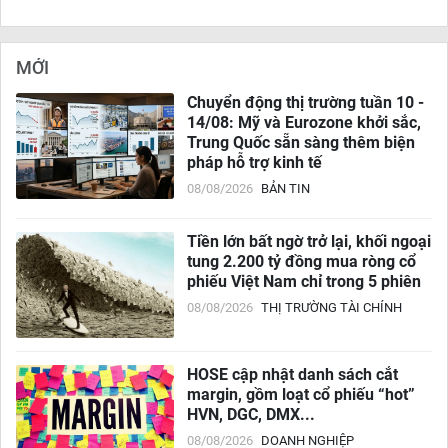
MỚI
Chuyển động thị trường tuần 10 -
14/08: Mỹ và Eurozone khởi sắc,
Trung Quốc sẵn sàng thêm biện
pháp hỗ trợ kinh tế
08/08/2026
BẢN TIN
Tiền lớn bất ngờ trở lại, khối ngoại
tung 2.200 tỷ đồng mua ròng cổ
phiếu Việt Nam chỉ trong 5 phiên
08/08/2026
THỊ TRƯỜNG TÀI CHÍNH
HOSE cập nhật danh sách cắt
margin, gồm loạt cổ phiếu “hot”
HVN, DGC, DMX...
08/08/2026
DOANH NGHIỆP