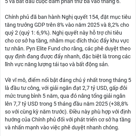
5 và bắt đầu cuộc đàm phán thứ ba vào tháng 6.
Chính phủ đã ban hành Nghị quyết 154, đặt mục tiêu
tăng trưởng GDP trên 8% vào năm 2025 và 8,2% cho
quý 2 (quý 1: 6,9%). Nghị quyết này hỗ trợ chi tiêu
cho cơ sở hạ tầng, nhằm mục đích thúc đẩy khu vực
tư nhân. Pyn Elite Fund cho rằng, các phê duyệt theo
quy định đang được đẩy nhanh, đặc biệt là trong các
lĩnh vực năng lượng tái tạo và bất động sản.
Về vĩ mô, điểm nổi bật đáng chú ý nhất trong tháng 5
là đầu tư công, với giải ngân đạt 2,7 tỷ USD, gấp đôi
mức trung bình 5 năm, qua đó nâng tổng giải ngân
lên 7,7 tỷ USD trong 5 tháng đầu năm 2025 (+38,8%
so với cùng kỳ năm trước). Điều này phù hợp với định
hướng của Chính phủ đối với phát triển cơ sở hạ tầng
và nhấn mạnh vào việc phê duyệt nhanh chóng.