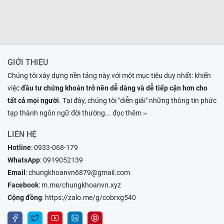
GIỚI THIỆU
Chúng tôi xây dựng nền tảng này với một mục tiêu duy nhất: khiến
việc
đầu tư chứng khoán trở nên dễ dàng và dễ tiếp cận hơn cho
tất cả mọi người
. Tại đây, chúng tôi "diễn giải" những thông tin phức
tạp thành ngôn ngữ đời thường
... đọc thêm ››
LIÊN HỆ
Hotline
:
0933-068-179
WhatsApp
:
0919052139
Email
:
chungkhoanvn6879@gmail.com
Facebook
:
m.me/chungkhoanvn.xyz
Cộng đồng
:
https://zalo.me/g/cobrxg540