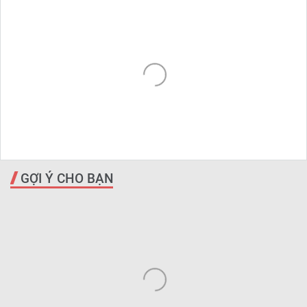
GỢI Ý CHO BẠN