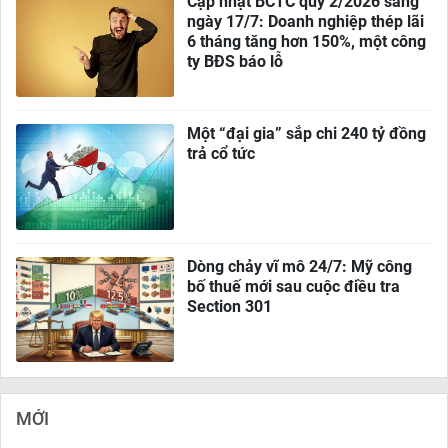
Cập nhật BCTC quý 2/2026 sáng
ngày 17/7: Doanh nghiệp thép lãi
6 tháng tăng hơn 150%, một công
ty BĐS báo lỗ
Một “đại gia” sắp chi 240 tỷ đồng
trả cổ tức
Dòng chảy vĩ mô 24/7: Mỹ công
bố thuế mới sau cuộc điều tra
Section 301
MỚI