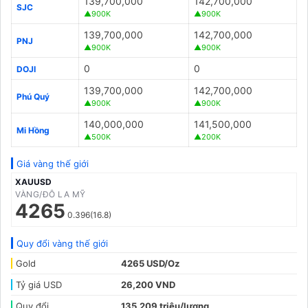
139,700,000
142,700,000
SJC
▲900K
▲900K
139,700,000
142,700,000
PNJ
▲900K
▲900K
0
0
DOJI
139,700,000
142,700,000
Phú Quý
▲900K
▲900K
140,000,000
141,500,000
Mi Hồng
▲500K
▲200K
Giá vàng thế giới
XAUUSD
VÀNG/ĐÔ LA MỸ
4265
0.396(16.8)
Quy đổi vàng thế giới
Gold
4265 USD/Oz
Tỷ giá USD
26,200 VND
Quy đổi
135,209 triệu/lượng