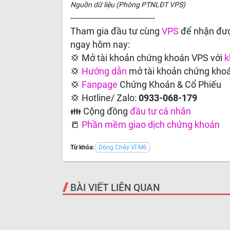
Nguồn dữ liệu (Phòng PTNLĐT VPS)
---------------------------------
Tham gia đầu tư cùng
VPS
để nhận đượ
ngay hôm nay:
💢 Mở tài khoản chứng khoán VPS với
k
💢
Hướng dẫn
mở tài khoản chứng kho
💢
Fanpage
Chứng Khoán & Cổ Phiếu
💢 Hotline/ Zalo:
0933-068-179
👪 Cộng đồng
đầu tư cá nhân
📒
Phần mềm giao dịch chứng khoán
Từ khóa:
Dòng Chảy Vĩ Mô
BÀI VIẾT LIÊN QUAN