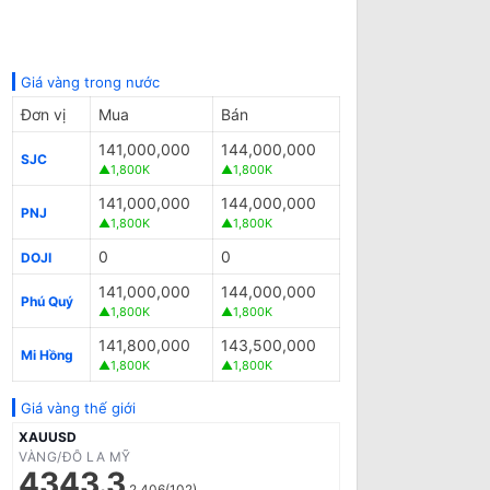
Giá vàng trong nước
Đơn vị
Mua
Bán
141,000,000
144,000,000
SJC
▲1,800K
▲1,800K
141,000,000
144,000,000
PNJ
▲1,800K
▲1,800K
0
0
DOJI
141,000,000
144,000,000
Phú Quý
▲1,800K
▲1,800K
141,800,000
143,500,000
Mi Hồng
▲1,800K
▲1,800K
Giá vàng thế giới
XAUUSD
VÀNG/ĐÔ LA MỸ
4343.3
2.406(102)