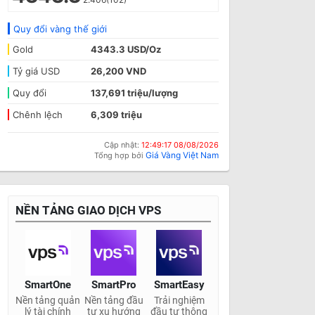
Quy đổi vàng thế giới
Gold
4343.3 USD/Oz
Tỷ giá USD
26,200 VND
Quy đổi
137,691 triệu/lượng
Chênh lệch
6,309 triệu
Cập nhật:
12:49:17 08/08/2026
Giá Vàng Việt Nam
Tổng hợp bởi
NỀN TẢNG GIAO DỊCH VPS
SmartOne
SmartPro
SmartEasy
Nền tảng quản
Nền tảng đầu
Trải nghiệm
lý tài chính
tư xu hướng
đầu tư thông