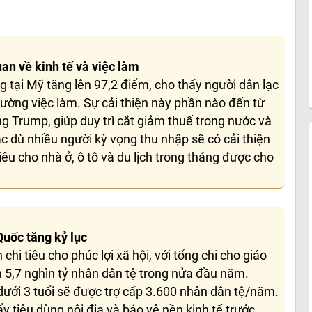
an về kinh tế và việc làm
ng tại Mỹ tăng lên 97,2 điểm, cho thấy người dân lạc
trường việc làm. Sự cải thiện này phần nào đến từ
g Trump, giúp duy trì cắt giảm thuế trong nước và
 dù nhiều người kỳ vọng thu nhập sẽ có cải thiện
tiêu cho nhà ở, ô tô và du lịch trong tháng được cho
 Quốc tăng kỷ lục
i tiêu cho phúc lợi xã hội, với tổng chi cho giáo
ần 5,7 nghìn tỷ nhân dân tệ trong nửa đầu năm.
dưới 3 tuổi sẽ được trợ cấp 3.600 nhân dân tệ/năm.
y tiêu dùng nội địa và bảo vệ nền kinh tế trước