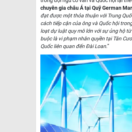
trong đội ngũ cố vấn và Quốc hội lại th
chuyên gia châu Á tại Quỹ German Mar
đạt được một thỏa thuận với Trung Quốc
cách tiếp cận của ông và Quốc hội tron
loạt dự luật quy mô lớn với sự ủng hộ từ
buộc là vi phạm nhân quyền tại Tân Cươ
Quốc liên quan đến Đài Loan
.”