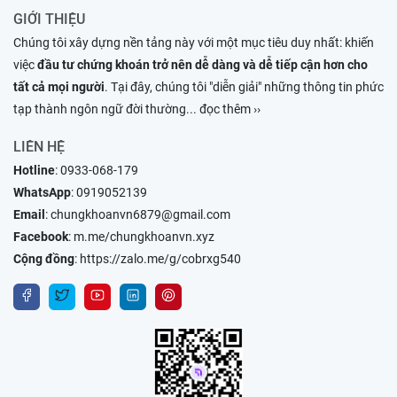
GIỚI THIỆU
Chúng tôi xây dựng nền tảng này với một mục tiêu duy nhất: khiến
việc
đầu tư chứng khoán trở nên dễ dàng và dễ tiếp cận hơn cho
tất cả mọi người
. Tại đây, chúng tôi "diễn giải" những thông tin phức
tạp thành ngôn ngữ đời thường
... đọc thêm ››
LIÊN HỆ
Hotline
:
0933-068-179
WhatsApp
:
0919052139
Email
:
chungkhoanvn6879@gmail.com
Facebook
:
m.me/chungkhoanvn.xyz
Cộng đồng
:
https://zalo.me/g/cobrxg540