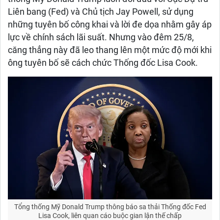
Liên bang (Fed) và Chủ tịch Jay Powell, sử dụng
những tuyên bố công khai và lời đe dọa nhằm gây áp
lực về chính sách lãi suất. Nhưng vào đêm 25/8,
căng thẳng này đã leo thang lên một mức độ mới khi
ông tuyên bố sẽ cách chức Thống đốc Lisa Cook.
Tổng thống Mỹ Donald Trump thông báo sa thải Thống đốc Fed
Lisa Cook, liên quan cáo buộc gian lận thế chấp