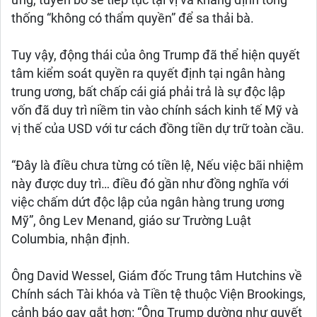
ứng, tuyên bố sẽ tiếp tục tại vị và khẳng định tổng
thống “không có thẩm quyền” để sa thải bà.
Tuy vậy, động thái của ông Trump đã thể hiện quyết
tâm kiểm soát quyền ra quyết định tại ngân hàng
trung ương, bất chấp cái giá phải trả là sự độc lập
vốn đã duy trì niềm tin vào chính sách kinh tế Mỹ và
vị thế của USD với tư cách đồng tiền dự trữ toàn cầu.
“Đây là điều chưa từng có tiền lệ, Nếu việc bãi nhiệm
này được duy trì… điều đó gần như đồng nghĩa với
việc chấm dứt độc lập của ngân hàng trung ương
Mỹ”, ông Lev Menand, giáo sư Trường Luật
Columbia, nhận định.
Ông David Wessel, Giám đốc Trung tâm Hutchins về
Chính sách Tài khóa và Tiền tệ thuộc Viện Brookings,
cảnh báo gay gắt hơn: “Ông Trump dường như quyết