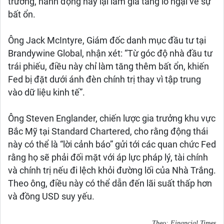
trường, hành động này lại làm gia tăng lo ngại về sự
bất ổn.
Ông Jack McIntyre, Giám đốc danh mục đầu tư tại
Brandywine Global, nhận xét: “Từ góc độ nhà đầu tư
trái phiếu, điều này chỉ làm tăng thêm bất ổn, khiến
Fed bị đặt dưới ánh đèn chính trị thay vì tập trung
vào dữ liệu kinh tế”.
Ông Steven Englander, chiến lược gia trưởng khu vực
Bắc Mỹ tại Standard Chartered, cho rằng động thái
này có thể là “lời cảnh báo” gửi tới các quan chức Fed
rằng họ sẽ phải đối mặt với áp lực pháp lý, tài chính
và chính trị nếu đi lệch khỏi đường lối của Nhà Trắng.
Theo ông, điều này có thể dẫn đến lãi suất thấp hơn
và đồng USD suy yếu.
Theo:
Financial Times