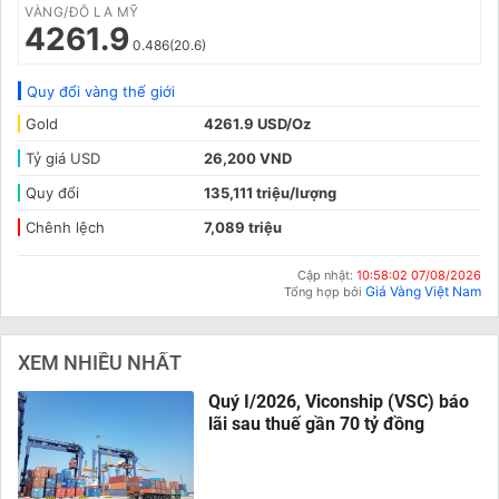
VÀNG/ĐÔ LA MỸ
4261.9
0.486(20.6)
Quy đổi vàng thế giới
Gold
4261.9 USD/Oz
Tỷ giá USD
26,200 VND
Quy đổi
135,111 triệu/lượng
Chênh lệch
7,089 triệu
Cập nhật:
10:58:02 07/08/2026
Giá Vàng Việt Nam
Tổng hợp bởi
XEM NHIỀU NHẤT
Quý I/2026, Viconship (VSC) báo
lãi sau thuế gần 70 tỷ đồng