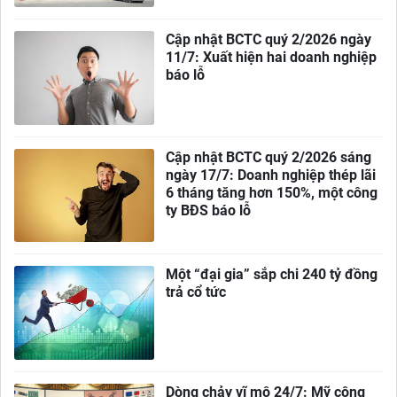
Cập nhật BCTC quý 2/2026 ngày
11/7: Xuất hiện hai doanh nghiệp
báo lỗ
Cập nhật BCTC quý 2/2026 sáng
ngày 17/7: Doanh nghiệp thép lãi
6 tháng tăng hơn 150%, một công
ty BĐS báo lỗ
Một “đại gia” sắp chi 240 tỷ đồng
trả cổ tức
Dòng chảy vĩ mô 24/7: Mỹ công