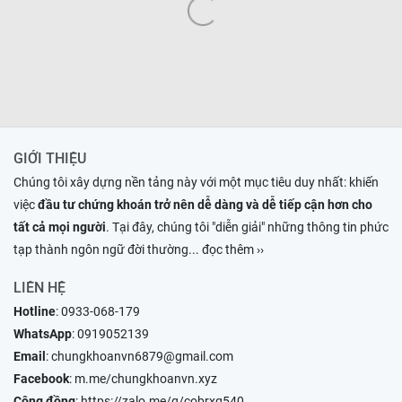
GIỚI THIỆU
Chúng tôi xây dựng nền tảng này với một mục tiêu duy nhất: khiến
việc
đầu tư chứng khoán trở nên dễ dàng và dễ tiếp cận hơn cho
tất cả mọi người
. Tại đây, chúng tôi "diễn giải" những thông tin phức
tạp thành ngôn ngữ đời thường
... đọc thêm ››
LIÊN HỆ
Hotline
:
0933-068-179
WhatsApp
:
0919052139
Email
:
chungkhoanvn6879@gmail.com
Facebook
:
m.me/chungkhoanvn.xyz
Cộng đồng
:
https://zalo.me/g/cobrxg540