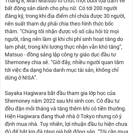
Tháng 8, Mari Matsuo tổ chức một buổi tọa đàm về
bất động sản dành cho phụ nữ. Có tới 200 người
đăng ký, trong khi địa điểm chỉ chứa được 30 người,
nên suất tham dự phải chia theo hình thức bốc
thăm. “Chúng tôi nhận được vô số câu hỏi từ mọi
người, rằng nên làm gì khi chi phí sinh hoạt tăng do
lạm phát, trong khi lương thực nhận vẫn khó tăng”,
Matsuo - đồng sáng lập công ty giáo dục đầu tư
Shemoney chia sẻ. “Giờ đây, nhiều người quan tâm
tới việc đa dạng hóa danh mục tài sản, không chỉ
dừng ở NISA”.
Sayaka Hagiwara bắt đầu tham gia lớp học của
Shemoney năm 2022 sau khi sinh con. Cô đầu tư
đều đặn mỗi tháng và tăng thêm khi có tiền thưởng.
Hiện Hagiwara đang thuê nhà ở Tokyo nhưng có ý
định mua nhà. Tuy nhiên, lợi nhuận đầu tư hiện chưa
đủ để bắt kịp đà tăng giá bất động sản. “Tôi cần mua