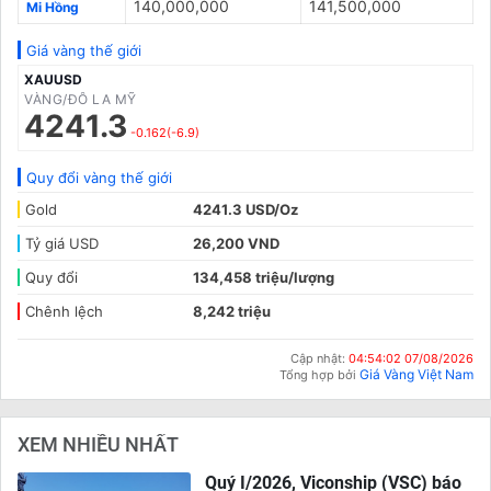
140,000,000
141,500,000
Mi Hồng
Giá vàng thế giới
XAUUSD
VÀNG/ĐÔ LA MỸ
4241.3
-0.162(-6.9)
Quy đổi vàng thế giới
Gold
4241.3 USD/Oz
Tỷ giá USD
26,200 VND
Quy đổi
134,458 triệu/lượng
Chênh lệch
8,242 triệu
Cập nhật:
04:54:02 07/08/2026
Giá Vàng Việt Nam
Tổng hợp bởi
XEM NHIỀU NHẤT
Quý I/2026, Viconship (VSC) báo