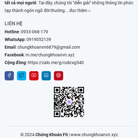
tất cả mọi người
. Tại đây, chúng tôi "diễn giải" những thông tin phức
tạp thành ngôn ngữ đời thường
... đọc thêm ››
LIÊN HỆ
Hotline
:
0933-068-179
WhatsApp
:
0919052139
Email
:
chungkhoanvn6879@gmail.com
Facebook
:
m.me/chungkhoanvn.xyz
Cộng đồng
:
https://zalo.me/g/cobrxg540
© 2024
Chứng Khoán F0
|
www.chungkhoanvn.xyz