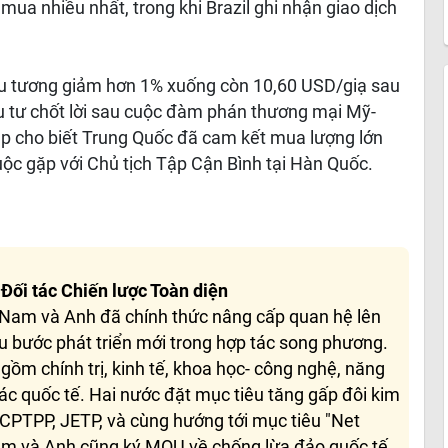
mua nhiều nhất, trong khi Brazil ghi nhận giao dịch
ậu tương giảm hơn 1% xuống còn 10,60 USD/giạ sau
u tư chốt lời sau cuộc đàm phán thương mại Mỹ-
p cho biết Trung Quốc đã cam kết mua lượng lớn
ộc gặp với Chủ tịch Tập Cận Bình tại Hàn Quốc.
Đối tác Chiến lược Toàn diện
 Nam và Anh đã chính thức nâng cấp quan hệ lên
u bước phát triển mới trong hợp tác song phương.
 gồm chính trị, kinh tế, khoa học- công nghệ, năng
ác quốc tế. Hai nước đặt mục tiêu tăng gấp đôi kim
CPTPP, JETP, và cùng hướng tới mục tiêu "Net
Nam và Anh cũng ký MOU về chống lừa đảo quốc tế