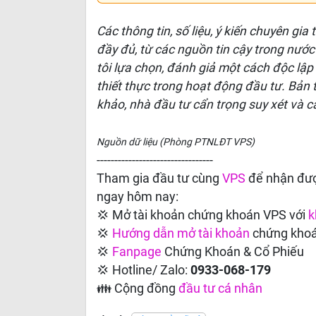
Các thông tin, số liệu, ý kiến chuyên gia
đầy đủ, từ các nguồn tin cậy trong nước
tôi lựa chọn, đánh giả một cách độc lập
thiết thực trong hoạt động đầu tư. Bản
khảo, nhà đầu tư cẩn trọng suy xét và c
Nguồn dữ liệu (Phòng PTNLĐT VPS)
---------------------------------
Tham gia đầu tư cùng
VPS
để nhận đượ
ngay hôm nay:
💢 Mở tài khoản chứng khoán VPS với
k
💢
Hướng dẫn
mở tài khoản
chứng kho
💢
Fanpage
Chứng Khoán & Cổ Phiếu
💢 Hotline/ Zalo:
0933-068-179
👪 Cộng đồng
đầu tư cá nhân