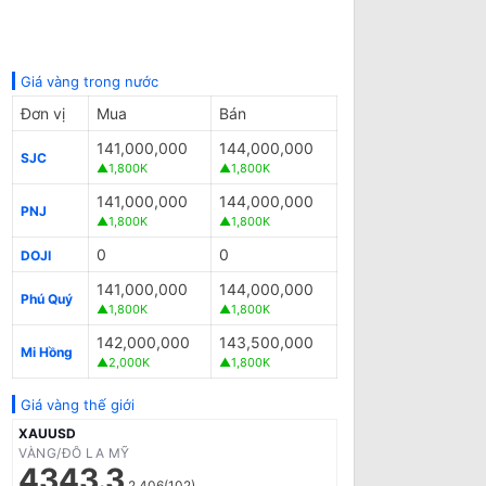
Giá vàng trong nước
Đơn vị
Mua
Bán
141,000,000
144,000,000
SJC
▲1,800K
▲1,800K
141,000,000
144,000,000
PNJ
▲1,800K
▲1,800K
0
0
DOJI
141,000,000
144,000,000
Phú Quý
▲1,800K
▲1,800K
142,000,000
143,500,000
Mi Hồng
▲2,000K
▲1,800K
Giá vàng thế giới
XAUUSD
VÀNG/ĐÔ LA MỸ
4343.3
2.406(102)