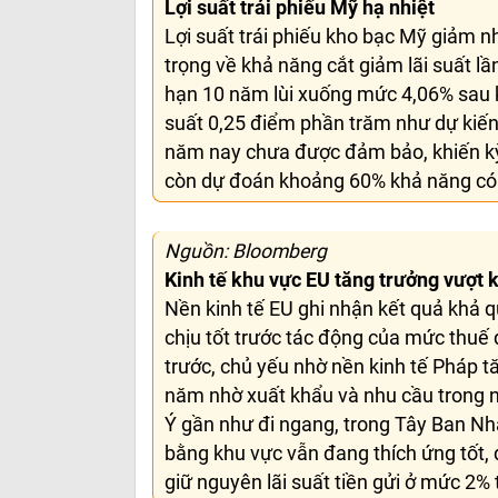
Lợi suất trái phiếu Mỹ hạ nhiệt
Lợi suất trái phiếu kho bạc Mỹ giảm n
trọng về khả năng cắt giảm lãi suất lần
hạn 10 năm lùi xuống mức 4,06% sau 
suất 0,25 điểm phần trăm như dự kiến, 
năm nay chưa được đảm bảo, khiến kỳ v
còn dự đoán khoảng 60% khả năng có 
Nguồn: Bloomberg
Kinh tế khu vực EU tăng trưởng vượt 
Nền kinh tế EU ghi nhận kết quả khả q
chịu tốt trước tác động của mức thuế 
trước, chủ yếu nhờ nền kinh tế Pháp 
năm nhờ xuất khẩu và nhu cầu trong n
Ý gần như đi ngang, trong Tây Ban Nha 
bằng khu vực vẫn đang thích ứng tốt
giữ nguyên lãi suất tiền gửi ở mức 2%