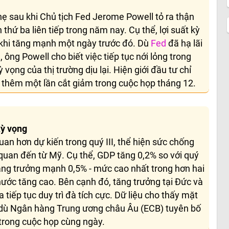
hẹ sau khi Chủ tịch Fed Jerome Powell tỏ ra thận
 thứ ba liên tiếp trong năm nay. Cụ thể, lợi suất kỳ
khi tăng mạnh một ngày trước đó. Dù
Fed
đã hạ lãi
ông Powell cho biết việc tiếp tục nới lỏng trong
ọng của thị trường dịu lại. Hiện giới đầu tư chỉ
thêm một lần cắt giảm trong cuộc họp tháng 12.
kỳ vọng
uan hơn dự kiến trong quý III, thể hiện sức chống
quan đến từ Mỹ. Cụ thể, GDP tăng 0,2% so với quý
tăng trưởng mạnh 0,5% - mức cao nhất trong hơn hai
ước tăng cao. Bên cạnh đó, tăng trưởng tại Đức và
tiếp tục duy trì đà tích cực. Dữ liệu cho thấy mặt
, dù Ngân hàng Trung ương châu Âu (ECB) tuyên bố
 trong cuộc họp cùng ngày.