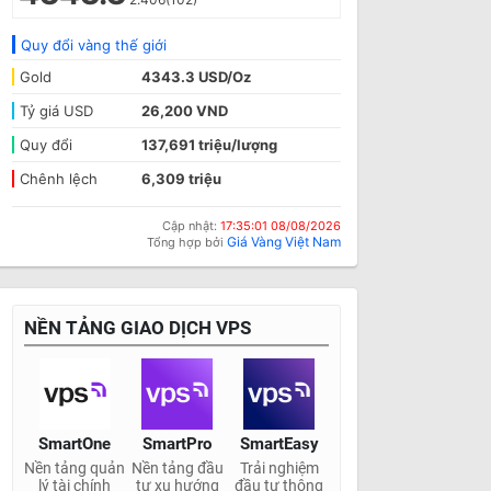
Quy đổi vàng thế giới
Gold
4343.3 USD/Oz
Tỷ giá USD
26,200 VND
Quy đổi
137,691 triệu/lượng
Chênh lệch
6,309 triệu
Cập nhật:
17:35:01 08/08/2026
Giá Vàng Việt Nam
Tổng hợp bởi
NỀN TẢNG GIAO DỊCH VPS
SmartOne
SmartPro
SmartEasy
Nền tảng quản
Nền tảng đầu
Trải nghiệm
lý tài chính
tư xu hướng
đầu tư thông