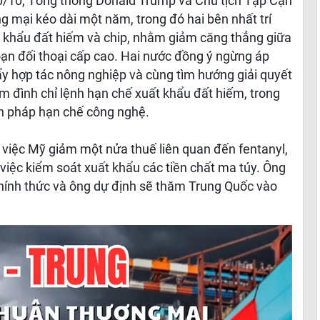
0/10, Tổng thống Donald Trump và Chủ tịch Tập Cận
 mại kéo dài một năm, trong đó hai bên nhất trí
 khẩu đất hiếm và chip, nhằm giảm căng thẳng giữa
n đối thoại cấp cao. Hai nước đồng ý ngừng áp
đẩy hợp tác nông nghiệp và cùng tìm hướng giải quyết
ạm đình chỉ lệnh hạn chế xuất khẩu đất hiếm, trong
n pháp hạn chế công nghệ.
việc Mỹ giảm một nửa thuế liên quan đến fentanyl,
 việc kiểm soát xuất khẩu các tiền chất ma túy. Ông
chính thức và ông dự định sẽ thăm Trung Quốc vào