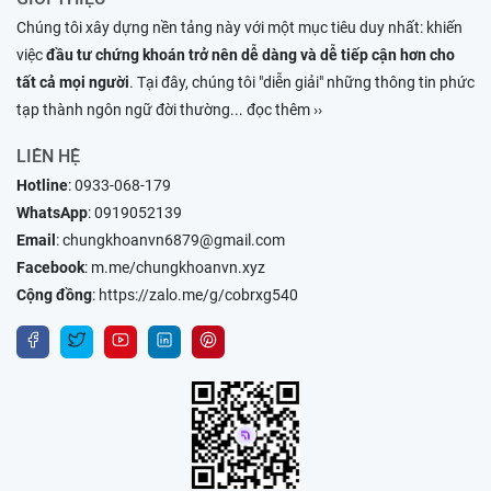
Chúng tôi xây dựng nền tảng này với một mục tiêu duy nhất: khiến
việc
đầu tư chứng khoán trở nên dễ dàng và dễ tiếp cận hơn cho
tất cả mọi người
. Tại đây, chúng tôi "diễn giải" những thông tin phức
tạp thành ngôn ngữ đời thường
... đọc thêm ››
LIÊN HỆ
Hotline
:
0933-068-179
WhatsApp
:
0919052139
Email
:
chungkhoanvn6879@gmail.com
Facebook
:
m.me/chungkhoanvn.xyz
Cộng đồng
:
https://zalo.me/g/cobrxg540