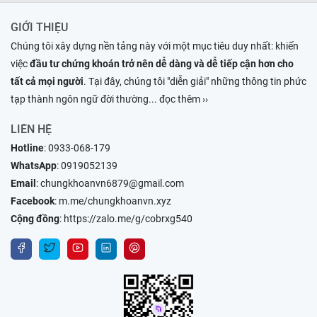
GIỚI THIỆU
Chúng tôi xây dựng nền tảng này với một mục tiêu duy nhất: khiến
việc
đầu tư chứng khoán trở nên dễ dàng và dễ tiếp cận hơn cho
tất cả mọi người
. Tại đây, chúng tôi "diễn giải" những thông tin phức
tạp thành ngôn ngữ đời thường
... đọc thêm ››
LIÊN HỆ
Hotline
:
0933-068-179
WhatsApp
:
0919052139
Email
:
chungkhoanvn6879@gmail.com
Facebook
:
m.me/chungkhoanvn.xyz
Cộng đồng
:
https://zalo.me/g/cobrxg540