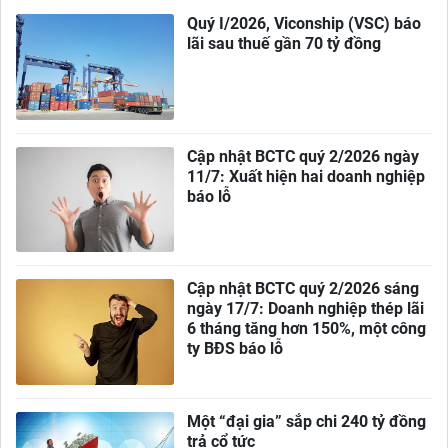
Quý I/2026, Viconship (VSC) báo
lãi sau thuế gần 70 tỷ đồng
Cập nhật BCTC quý 2/2026 ngày
11/7: Xuất hiện hai doanh nghiệp
báo lỗ
Cập nhật BCTC quý 2/2026 sáng
ngày 17/7: Doanh nghiệp thép lãi
6 tháng tăng hơn 150%, một công
ty BĐS báo lỗ
Một “đại gia” sắp chi 240 tỷ đồng
trả cổ tức