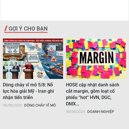
GỢI Ý CHO BẠN
Dòng chảy vĩ mô 5/8: Nỗ
HOSE cập nhật danh sách
lực hòa giải Mỹ - Iran ghi
cắt margin, gồm loạt cổ
nhận tiến triển
phiếu “hot” HVN, DGC,
DMX...
05/08/2026
DÒNG CHẢY VĨ MÔ
08/08/2026
DOANH NGHIỆP