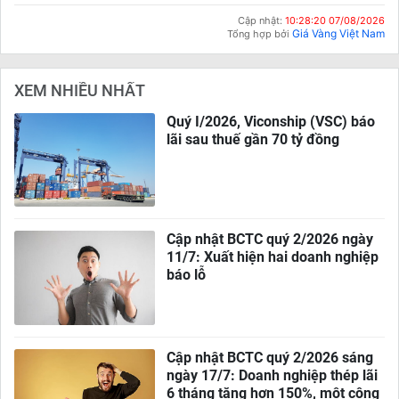
Cập nhật:
10:28:20 07/08/2026
Giá Vàng Việt Nam
Tổng hợp bởi
XEM NHIỀU NHẤT
Quý I/2026, Viconship (VSC) báo
lãi sau thuế gần 70 tỷ đồng
Cập nhật BCTC quý 2/2026 ngày
11/7: Xuất hiện hai doanh nghiệp
báo lỗ
Cập nhật BCTC quý 2/2026 sáng
ngày 17/7: Doanh nghiệp thép lãi
6 tháng tăng hơn 150%, một công