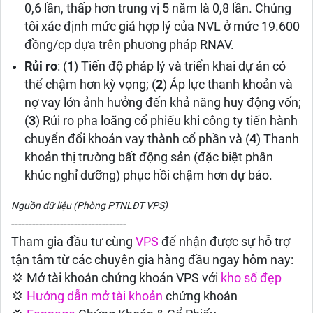
0,6 lần, thấp hơn trung vị 5 năm là 0,8 lần. Chúng
tôi xác định mức giá hợp lý của NVL ở mức 19.600
đồng/cp dựa trên phương pháp RNAV.
Rủi ro
: (
1
) Tiến độ pháp lý và triển khai dự án có
thể chậm hơn kỳ vọng; (
2
) Áp lực thanh khoản và
nợ vay lớn ảnh hưởng đến khả năng huy động vốn;
(
3
) Rủi ro pha loãng cổ phiếu khi công ty tiến hành
chuyển đổi khoản vay thành cổ phần và (
4
) Thanh
khoản thị trường bất động sản (đặc biệt phân
khúc nghỉ dưỡng) phục hồi chậm hơn dự báo.
Nguồn dữ liệu (Phòng PTNLĐT VPS)
---------------------------------
Tham gia đầu tư cùng
VPS
để nhận được sự hỗ trợ
tận tâm từ các chuyên gia hàng đầu ngay hôm nay:
💢 Mở tài khoản chứng khoán VPS với
kho số đẹp
💢
Hướng dẫn
mở tài khoản
chứng khoán