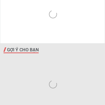
GỢI Ý CHO BẠN