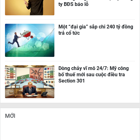
ty BĐS báo lỗ
Một “đại gia” sắp chi 240 tỷ đồng
trả cổ tức
Dòng chảy vĩ mô 24/7: Mỹ công
bố thuế mới sau cuộc điều tra
Section 301
MỚI