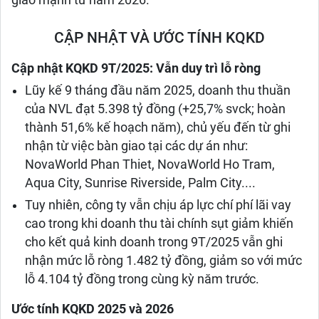
giao mạnh từ năm 2026.
CẬP NHẬT VÀ ƯỚC TÍNH KQKD
Cập nhật KQKD 9T/2025: Vẫn duy trì lỗ ròng
Lũy kế 9 tháng đầu năm 2025, doanh thu thuần
của NVL đạt 5.398 tỷ đồng (+25,7% svck; hoàn
thành 51,6% kế hoạch năm), chủ yếu đến từ ghi
nhận từ việc bàn giao tại các dự án như:
NovaWorld Phan Thiet, NovaWorld Ho Tram,
Aqua City, Sunrise Riverside, Palm City....
Tuy nhiên, công ty vẫn chịu áp lực chí phí lãi vay
cao trong khi doanh thu tài chính sụt giảm khiến
cho kết quả kinh doanh trong 9T/2025 vẫn ghi
nhận mức lỗ ròng 1.482 tỷ đồng, giảm so với mức
lỗ 4.104 tỷ đồng trong cùng kỳ năm trước.
Ước tính KQKD 2025 và 2026