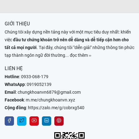
GIỚI THIỆU
Chúng tôi xây dựng nền tảng này với một mục tiêu duy nhất: khiến
việc
đầu tư chứng khoán trở nên dễ dàng và dễ tiếp cận hơn cho
tất cả mọi người
. Tại đây, chúng tôi "diễn giải" những thông tin phức
tạp thành ngôn ngữ đời thường
... đọc thêm ››
LIÊN HỆ
Hotline
:
0933-068-179
WhatsApp
:
0919052139
Email
:
chungkhoanvn6879@gmail.com
Facebook
:
m.me/chungkhoanvn.xyz
Cộng đồng
:
https://zalo.me/g/cobrxg540