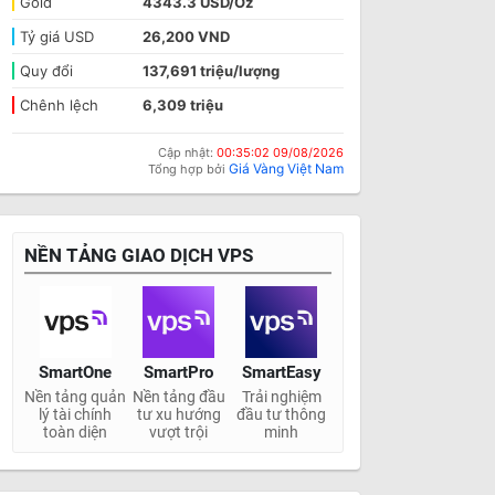
Gold
4343.3 USD/Oz
Tỷ giá USD
26,200 VND
Quy đổi
137,691 triệu/lượng
Chênh lệch
6,309 triệu
Cập nhật:
00:35:02 09/08/2026
Giá Vàng Việt Nam
Tổng hợp bởi
NỀN TẢNG GIAO DỊCH VPS
SmartOne
SmartPro
SmartEasy
Nền tảng quản
Nền tảng đầu
Trải nghiệm
lý tài chính
tư xu hướng
đầu tư thông
toàn diện
vượt trội
minh