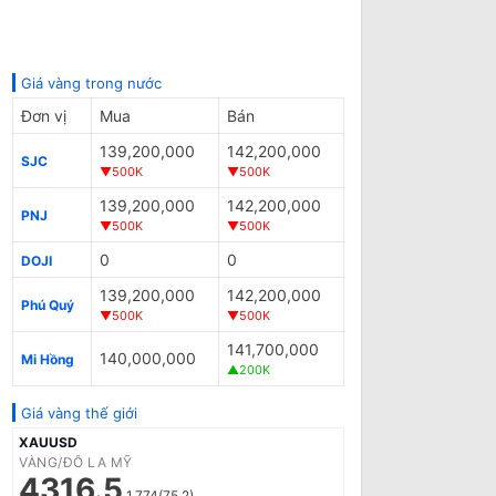
Giá vàng trong nước
Đơn vị
Mua
Bán
139,200,000
142,200,000
SJC
▼500K
▼500K
139,200,000
142,200,000
PNJ
▼500K
▼500K
0
0
DOJI
139,200,000
142,200,000
Phú Quý
▼500K
▼500K
141,700,000
140,000,000
Mi Hồng
▲200K
Giá vàng thế giới
XAUUSD
VÀNG/ĐÔ LA MỸ
4316.5
1.774(75.2)