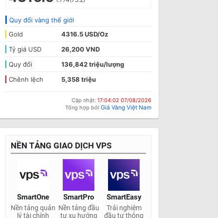
Quy đổi vàng thế giới
Gold
4316.5 USD/Oz
Tỷ giá USD
26,200 VND
Quy đổi
136,842 triệu/lượng
Chênh lệch
5,358 triệu
Cập nhật:
17:04:02 07/08/2026
Giá Vàng Việt Nam
Tổng hợp bởi
NỀN TẢNG GIAO DỊCH VPS
SmartOne
SmartPro
SmartEasy
Nền tảng quản
Nền tảng đầu
Trải nghiệm
lý tài chính
tư xu hướng
đầu tư thông