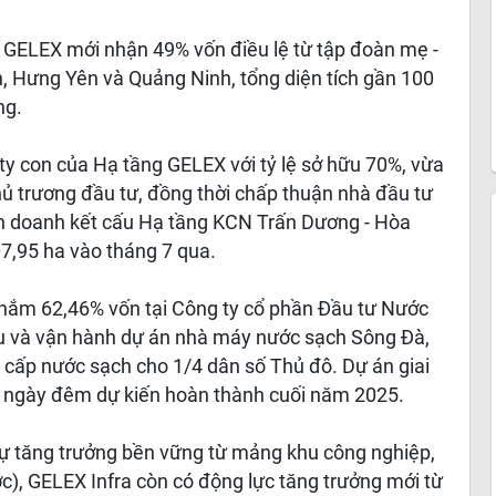
g GELEX mới nhận 49% vốn điều lệ từ tập đoàn mẹ -
nh, Hưng Yên và Quảng Ninh, tổng diện tích gần 100
ng.
ty con của Hạ tầng GELEX với tỷ lệ sở hữu 70%, vừa
 trương đầu tư, đồng thời chấp thuận nhà đầu tư
nh doanh kết cấu Hạ tầng KCN Trấn Dương - Hòa
07,95 ha vào tháng 7 qua.
ra nắm 62,46% vốn tại Công ty cổ phần Đầu tư Nước
ữu và vận hành dự án nhà máy nước sạch Sông Đà,
cấp nước sạch cho 1/4 dân số Thủ đô. Dự án giai
 ngày đêm dự kiến hoàn thành cuối năm 2025.
ự tăng trưởng bền vững từ mảng khu công nghiệp,
ước), GELEX Infra còn có động lực tăng trưởng mới từ