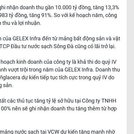
hi nhận doanh thu gần 10.000 tỷ đồng, tăng 13,3%
 983 tỷ đồng, tăng 91%. So với kế hoạch năm, công
 thu và lợi nhuận.
ăm của GELEX Infra đến từ mảng bất động sản và vật
CTCP Đầu tư nước sạch Sông Đà cũng có lãi trở lại.
hoạch kinh doanh của công ty là khả thi do quý IV
anh vượt trội trong năm của GELEX Infra. Doanh thu
glacera dự kiến tiếp tục tích cực trong quý IV do
g sản.
tất các thủ tục tăng tỷ lệ sở hữu tại Công ty TNHH
 100% nên sẽ ghi nhận doanh thu tăng thêm từ hợp
ở mảng nước sạch tại VCW dự kiến tăng mạnh nhờ