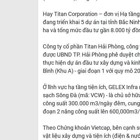
Hay Titan Corporation – đơn vị Hạ tần
đang triển khai 5 dự án tại tỉnh Bắc Ni
ha và tổng mức đầu tư gần 8.000 tỷ đồ
Công ty cổ phần Titan Hải Phòng, công 
được UBND TP. Hải Phòng phê duyệt chủ
thực hiện dự án đầu tư xây dựng và ki
Bình (Khu A) - giai đoạn 1 với quy mô 2
Ở lĩnh vực hạ tầng tiện ích, GELEX Inf
sạch Sông Đà (mã: VCW) - là chủ sở h
công suất 300.000 m3/ngày đêm, cung 
đoạn 2 nâng công suất lên 600,000m3/
Theo Chứng khoán Vietcap, bên cạnh s
vật liệu xây dựng và tiện ích (điện & n