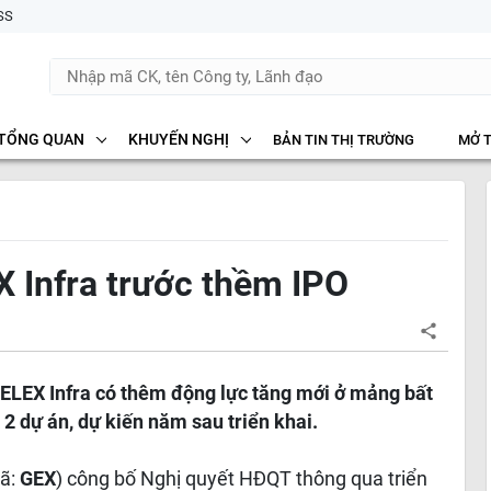
SS
TỔNG QUAN
KHUYẾN NGHỊ
BẢN TIN THỊ TRƯỜNG
MỞ 
 Infra trước thềm IPO
ELEX Infra có thêm động lực tăng mới ở mảng bất
 dự án, dự kiến năm sau triển khai.
mã:
GEX
) công bố Nghị quyết HĐQT thông qua triển