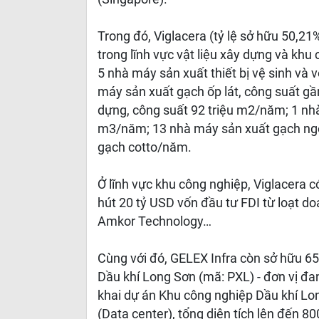
Trong đó, Viglacera (tỷ lệ sở hữu 50,21%
trong lĩnh vực vật liệu xây dựng và khu
5 nhà máy sản xuất thiết bị vệ sinh và 
máy sản xuất gạch ốp lát, công suất gầ
dựng, công suất 92 triệu m2/năm; 1 nh
m3/năm; 13 nhà máy sản xuất gạch ngói
gạch cotto/năm.
Ở lĩnh vực khu công nghiệp, Viglacera có
hút 20 tỷ USD vốn đầu tư FDI từ loạt d
Amkor Technology…
Cùng với đó, GELEX Infra còn sở hữu 6
Dầu khí Long Sơn (mã: PXL) - đơn vị đan
khai dự án Khu công nghiệp Dầu khí Lon
(Data center), tổng diện tích lên đến 80