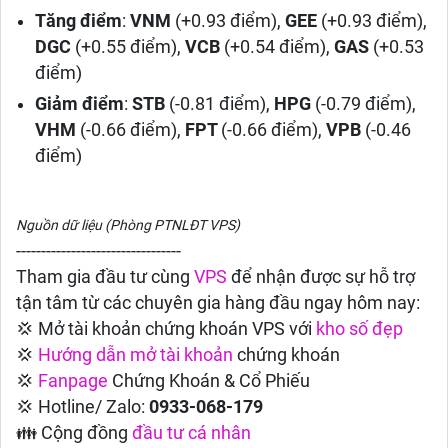
Tăng điểm
:
VNM
(+0.93 điểm),
GEE
(+0.93 điểm),
DGC
(+0.55 điểm),
VCB
(+0.54 điểm),
GAS
(+0.53
điểm)
Giảm điểm
:
STB
(-0.81 điểm),
HPG
(-0.79 điểm),
VHM
(-0.66 điểm),
FPT
(-0.66 điểm),
VPB
(-0.46
điểm)
Nguồn dữ liệu (Phòng PTNLĐT VPS)
---------------------------------
Tham gia đầu tư cùng
VPS
để nhận được sự hỗ trợ
tận tâm từ các chuyên gia hàng đầu ngay hôm nay:
💢 Mở tài khoản chứng khoán VPS với
kho số đẹp
💢
Hướng dẫn
mở tài khoản
chứng khoán
💢
Fanpage
Chứng Khoán & Cổ Phiếu
💢 Hotline/ Zalo:
0933-068-179
👪 Cộng đồng
đầu tư cá nhân