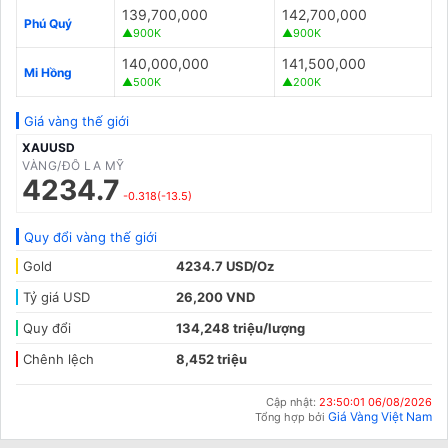
139,700,000
142,700,000
Phú Quý
▲900K
▲900K
140,000,000
141,500,000
Mi Hồng
▲500K
▲200K
Giá vàng thế giới
XAUUSD
VÀNG/ĐÔ LA MỸ
4234.7
-0.318(-13.5)
Quy đổi vàng thế giới
Gold
4234.7 USD/Oz
Tỷ giá USD
26,200 VND
Quy đổi
134,248 triệu/lượng
Chênh lệch
8,452 triệu
Cập nhật:
23:50:01 06/08/2026
Giá Vàng Việt Nam
Tổng hợp bởi