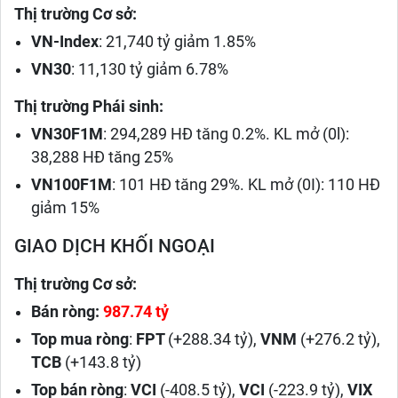
Thị trường Cơ sở:
VN-Index
: 21,740 tỷ giảm 1.85%
VN30
: 11,130 tỷ giảm 6.78%
Thị trường Phái sinh:
VN30F1M
: 294,289 HĐ tăng 0.2%. KL mở (0l):
38,288 HĐ tăng 25%
VN100F1M
: 101 HĐ tăng 29%. KL mở (0I): 110 HĐ
giảm 15%
GIAO DỊCH KHỐI NGOẠI
Thị trường Cơ sở:
Bán ròng:
987.74 tỷ
Top mua ròng
:
FPT
(+288.34 tỷ),
VNM
(+276.2 tỷ),
TCB
(+143.8 tỷ)
Top bán ròng
:
VCI
(-408.5 tỷ),
VCI
(-223.9 tỷ),
VIX