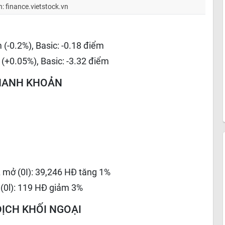
: finance.vietstock.vn
 (-0.2%), Basic: -0.18 điểm
 (+0.05%), Basic: -3.32 điểm
HANH KHOẢN
 mở (0I): 39,246 HĐ tăng 1%
(0l): 119 HĐ giảm 3%
DỊCH KHỐI NGOẠI