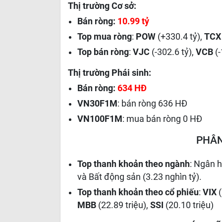
Thị trường Cơ sở:
Bán ròng:
10.99 tỷ
Top mua ròng
:
POW
(+330.4 tỷ),
TC
Top bán ròng
:
VJC
(-302.6 tỷ),
VCB
(
Thị trường Phái sinh:
Bán ròng:
634 HĐ
VN30F1M
: bán ròng 636 HĐ
VN100F1M
: mua bán ròng 0 HĐ
PHÂN
Top thanh khoản theo ngành
: Ngân h
và Bất động sản (3.23 nghìn tỷ).
Top thanh khoản theo cổ phiếu
:
VIX
MBB
(22.89 triệu),
SSI
(20.10 triệu)