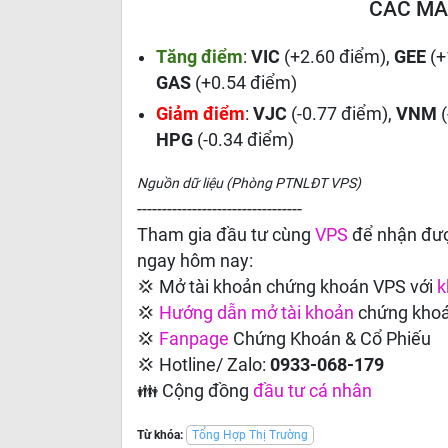
CÁC MÃ
Tăng điểm
:
VIC
(+2.60 điểm),
GEE
(+
GAS
(+0.54 điểm)
Giảm điểm
:
VJC
(-0.77 điểm),
VNM
HPG
(-0.34 điểm)
Nguồn dữ liệu (Phòng PTNLĐT VPS)
---------------------------------
Tham gia đầu tư cùng
VPS
để nhận đượ
ngay hôm nay:
💢 Mở tài khoản chứng khoán VPS với
k
💢
Hướng dẫn
mở tài khoản
chứng kho
💢
Fanpage
Chứng Khoán & Cổ Phiếu
💢 Hotline/ Zalo:
0933-068-179
👪 Cộng đồng
đầu tư cá nhân
Từ khóa:
Tổng Hợp Thị Trường