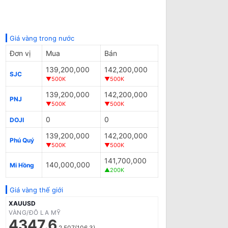
Giá vàng trong nước
Đơn vị
Mua
Bán
139,200,000
142,200,000
SJC
▼500K
▼500K
139,200,000
142,200,000
PNJ
▼500K
▼500K
0
0
DOJI
139,200,000
142,200,000
Phú Quý
▼500K
▼500K
141,700,000
140,000,000
Mi Hồng
▲200K
Giá vàng thế giới
XAUUSD
VÀNG/ĐÔ LA MỸ
4347.6
2.507(106.3)