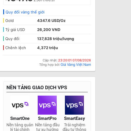
Quy đổi vàng thế giới
Gold
4347.6 USD/Oz
Tỷ giá USD
26,200 VND
Quy đổi
137,828 triệu/lượng
Chênh lệch
4,372 triệu
Cập nhật:
23:20:01 07/08/2026
Giá Vàng Việt Nam
Tổng hợp bởi
NỀN TẢNG GIAO DỊCH VPS
SmartOne
SmartPro
SmartEasy
Nền tảng quản
Nền tảng đầu
Trải nghiệm
lý tài chính
tư xu hướng
đầu tư thông