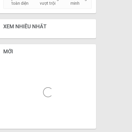
toàn diện
vượt trội
minh
XEM NHIỀU NHẤT
MỚI