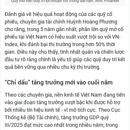
Quỹ mở vẫn duy trì lợi nhuận tốt trong dài hạn. Ảnh: Fmarket
Đánh giá về hiệu quả hoạt động của các quỹ cổ
phiếu, chuyên gia tài chính Huỳnh Hoàng Phương
cho rằng, trong 5 năm gần nhất, phần lớn quỹ mở cổ
phiếu tại Việt Nam có hiệu suất vượt trội so với VN-
Index, khi đánh bại thị trường trong hơn 50% thời
gian. Điều này cho thấy, tính nhất quán và chiến lược
đầu tư rõ ràng chính là yếu tố giúp các quỹ duy trì kết
quả bền vững qua nhiều chu kỳ thị trường.
“Chỉ dấu” tăng trưởng mới vào cuối năm
Theo các chuyên gia, nền kinh tế Việt Nam đang tiến
vào giai đoạn tăng trưởng vượt bậc khi được hỗ trợ
bởi nhiều tín hiệu kinh tế - vĩ mô tích cực. Theo Cục
Thống kê (Bộ Tài chính), tăng trưởng GDP quý
III/2025 đạt mức cao nhất trong nhiều năm; trong