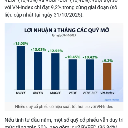
VEOF (10,45%) và VCBF-BCF (10,42%), vượt trội so
với VN-Index chỉ đạt 9,2% trong cùng giai đoạn (số
liệu cập nhật tại ngày 31/10/2025).
Nhiều quỹ cổ phiếu có hiệu suất tốt hơn so với VN-Index
Nếu tính từ đầu năm, một số quỹ cổ phiếu vẫn duy trì
mức tăng trên 20%, bao gồm: quỹ BVFED (36,34%),