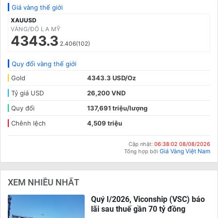
Giá vàng thế giới
XAUUSD
VÀNG/ĐÔ LA MỸ
4343.3
2.406(102)
Quy đổi vàng thế giới
Gold
4343.3 USD/Oz
Tỷ giá USD
26,200 VND
Quy đổi
137,691 triệu/lượng
Chênh lệch
4,509 triệu
Cập nhật:
06:38:02 08/08/2026
Giá Vàng Việt Nam
Tổng hợp bởi
XEM NHIỀU NHẤT
Quý I/2026, Viconship (VSC) báo
lãi sau thuế gần 70 tỷ đồng