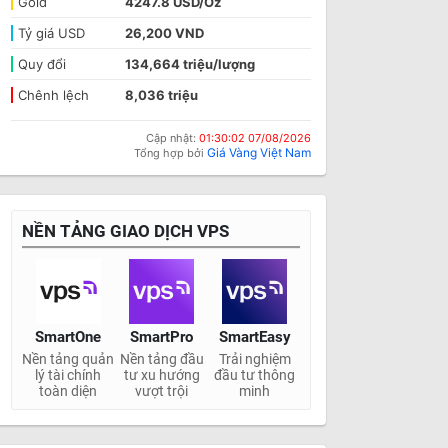
Gold
4247.8 USD/Oz
Tỷ giá USD
26,200 VND
Quy đổi
134,664 triệu/lượng
Chênh lệch
8,036 triệu
Cập nhật:
01:30:02 07/08/2026
Giá Vàng Việt Nam
Tổng hợp bởi
NỀN TẢNG GIAO DỊCH VPS
SmartOne
SmartPro
SmartEasy
Nền tảng quản
Nền tảng đầu
Trải nghiệm
lý tài chính
tư xu hướng
đầu tư thông
toàn diện
vượt trội
minh