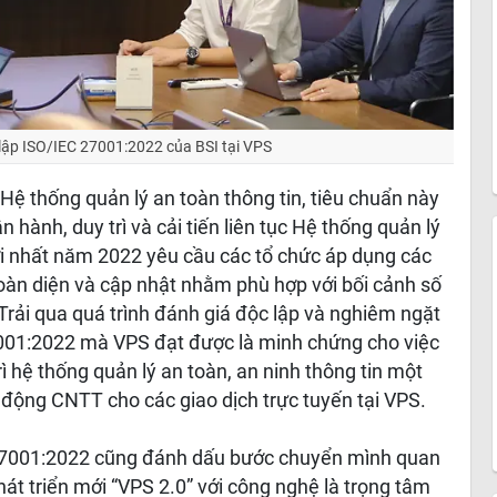
 lập ISO/IEC 27001:2022 của BSI tại VPS
Hệ thống quản lý an toàn thông tin, tiêu chuẩn này
n hành, duy trì và cải tiến liên tục Hệ thống quản lý
ới nhất năm 2022 yêu cầu các tổ chức áp dụng các
toàn diện và cập nhật nhằm phù hợp với bối cảnh số
rải qua quá trình đánh giá độc lập và nghiêm ngặt
7001:2022 mà VPS đạt được là minh chứng cho việc
ì hệ thống quản lý an toàn, an ninh thông tin một
t động CNTT cho các giao dịch trực tuyến tại VPS.
27001:2022 cũng đánh dấu bước chuyển mình quan
át triển mới “VPS 2.0” với công nghệ là trọng tâm