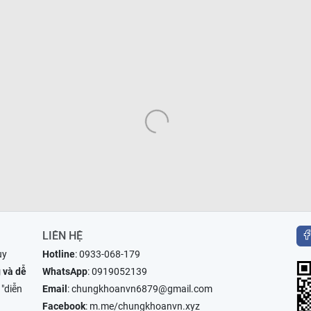
LIÊN HỆ
uy
Hotline
:
0933-068-179
 và dễ
WhatsApp
:
0919052139
 "diễn
Email
:
chungkhoanvn6879@gmail.com
Facebook
:
m.me/chungkhoanvn.xyz