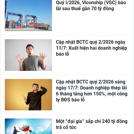
Quý I/2026, Viconship (VSC) báo
lãi sau thuế gần 70 tỷ đồng
Cập nhật BCTC quý 2/2026 ngày
11/7: Xuất hiện hai doanh nghiệp
báo lỗ
Cập nhật BCTC quý 2/2026 sáng
ngày 17/7: Doanh nghiệp thép lãi
6 tháng tăng hơn 150%, một công
ty BĐS báo lỗ
Một “đại gia” sắp chi 240 tỷ đồng
trả cổ tức