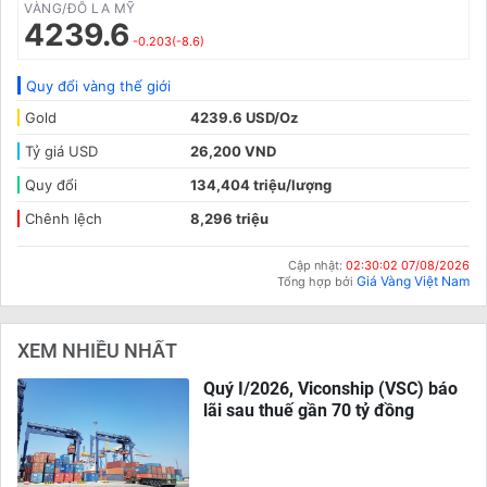
VÀNG/ĐÔ LA MỸ
4239.6
-0.203(-8.6)
Quy đổi vàng thế giới
Gold
4239.6 USD/Oz
Tỷ giá USD
26,200 VND
Quy đổi
134,404 triệu/lượng
Chênh lệch
8,296 triệu
Cập nhật:
02:30:02 07/08/2026
Giá Vàng Việt Nam
Tổng hợp bởi
XEM NHIỀU NHẤT
Quý I/2026, Viconship (VSC) báo
lãi sau thuế gần 70 tỷ đồng