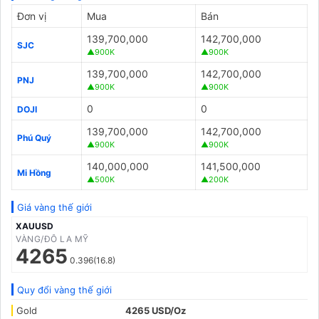
Đơn vị
Mua
Bán
139,700,000
142,700,000
SJC
▲900K
▲900K
139,700,000
142,700,000
PNJ
▲900K
▲900K
0
0
DOJI
139,700,000
142,700,000
Phú Quý
▲900K
▲900K
140,000,000
141,500,000
Mi Hồng
▲500K
▲200K
Giá vàng thế giới
XAUUSD
VÀNG/ĐÔ LA MỸ
4265
0.396(16.8)
Quy đổi vàng thế giới
Gold
4265 USD/Oz