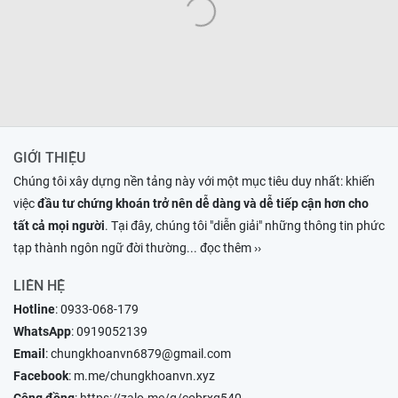
GIỚI THIỆU
Chúng tôi xây dựng nền tảng này với một mục tiêu duy nhất: khiến
việc
đầu tư chứng khoán trở nên dễ dàng và dễ tiếp cận hơn cho
tất cả mọi người
. Tại đây, chúng tôi "diễn giải" những thông tin phức
tạp thành ngôn ngữ đời thường
... đọc thêm ››
LIÊN HỆ
Hotline
:
0933-068-179
WhatsApp
:
0919052139
Email
:
chungkhoanvn6879@gmail.com
Facebook
:
m.me/chungkhoanvn.xyz
Cộng đồng
:
https://zalo.me/g/cobrxg540