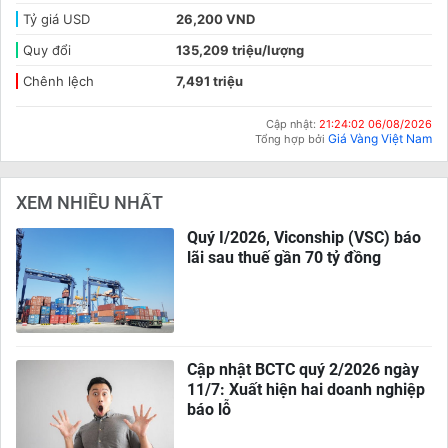
Tỷ giá USD
26,200 VND
Quy đổi
135,209 triệu/lượng
Chênh lệch
7,491 triệu
Cập nhật:
21:24:02 06/08/2026
Giá Vàng Việt Nam
Tổng hợp bởi
XEM NHIỀU NHẤT
Quý I/2026, Viconship (VSC) báo
lãi sau thuế gần 70 tỷ đồng
Cập nhật BCTC quý 2/2026 ngày
11/7: Xuất hiện hai doanh nghiệp
báo lỗ