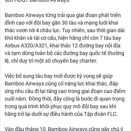
tịch HĐQT Bamboo Airways.
Bamboo Airways từng trải qua giai đoạn phát triển
đỉnh cao với đội bay gần 30 tàu và mạng lưới khai
thác vươn tới 4 châu lục. Tuy nhiên, sau thời gian dài
khó khăn và tái cơ cấu, hiện hãng chỉ còn 7 tàu bay
Airbus A320/A321, khai thác 12 đường bay nội địa
và tạm dừng toàn bộ các đường bay quốc tế thường
lệ, chỉ duy trì một số chuyến bay charter.
Việc bổ sung tàu bay mới được kỳ vọng sẽ giúp
Bamboo Airways củng cố năng lực khai thác, đáp
ứng nhu cầu đi lại tăng cao trong giai đoạn cao điểm
cuối năm. Đồng thời, đây cũng là bước đi quan trọng
trong quá trình khôi phục quy mô đội bay sau khi
hãng trở lại dưới sự điều hành của Tập đoàn FLC.
Vào đầu tháng 10, Bamboo Airways cũng gây chú ý