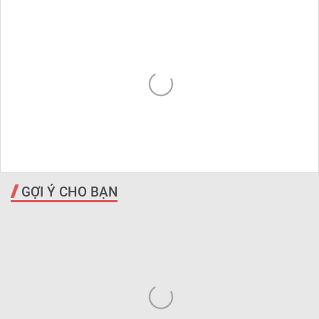
GỢI Ý CHO BẠN