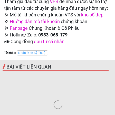
Tham gia đầu tư cùng
VPS
để nhận được sự hỗ trợ
tận tâm từ các chuyên gia hàng đầu ngay hôm nay:
💢 Mở tài khoản chứng khoán VPS với
kho số đẹp
💢
Hướng dẫn
mở tài khoản
chứng khoán
💢
Fanpage
Chứng Khoán & Cổ Phiếu
💢 Hotline/ Zalo:
0933-068-179
👪 Cộng đồng
đầu tư cá nhân
Từ khóa:
Nhận Định Kỹ Thuật
BÀI VIẾT LIÊN QUAN