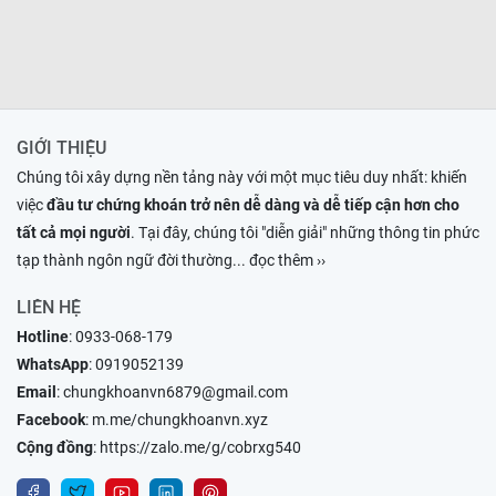
GIỚI THIỆU
Chúng tôi xây dựng nền tảng này với một mục tiêu duy nhất: khiến
việc
đầu tư chứng khoán trở nên dễ dàng và dễ tiếp cận hơn cho
tất cả mọi người
. Tại đây, chúng tôi "diễn giải" những thông tin phức
tạp thành ngôn ngữ đời thường
... đọc thêm ››
LIÊN HỆ
Hotline
:
0933-068-179
WhatsApp
:
0919052139
Email
:
chungkhoanvn6879@gmail.com
Facebook
:
m.me/chungkhoanvn.xyz
Cộng đồng
:
https://zalo.me/g/cobrxg540