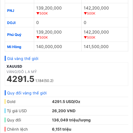
139,200,000
142,200,000
PNJ
▼500K
▼500K
0
0
DOJI
139,200,000
142,200,000
Phú Quý
▼500K
▼500K
140,000,000
141,500,000
Mi Hồng
Giá vàng thế giới
XAUUSD
VÀNG/ĐÔ LA MỸ
4291.5
1.184(50.2)
Quy đổi vàng thế giới
Gold
4291.5 USD/Oz
Tỷ giá USD
26,200 VND
Quy đổi
136,049 triệu/lượng
Chênh lệch
6,151 triệu