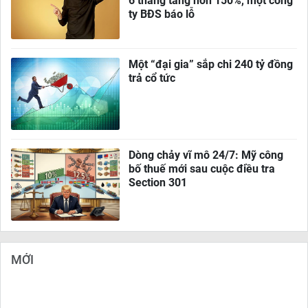
6 tháng tăng hơn 150%, một công
ty BĐS báo lỗ
Một “đại gia” sắp chi 240 tỷ đồng
trả cổ tức
Dòng chảy vĩ mô 24/7: Mỹ công
bố thuế mới sau cuộc điều tra
Section 301
MỚI