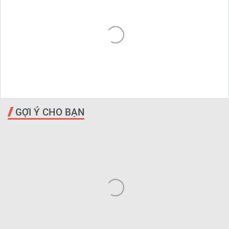
GỢI Ý CHO BẠN