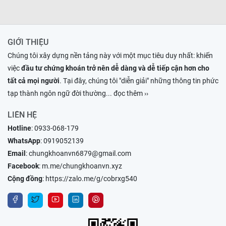
GIỚI THIỆU
Chúng tôi xây dựng nền tảng này với một mục tiêu duy nhất: khiến
việc
đầu tư chứng khoán trở nên dễ dàng và dễ tiếp cận hơn cho
tất cả mọi người
. Tại đây, chúng tôi "diễn giải" những thông tin phức
tạp thành ngôn ngữ đời thường
... đọc thêm ››
LIÊN HỆ
Hotline
:
0933-068-179
WhatsApp
:
0919052139
Email
:
chungkhoanvn6879@gmail.com
Facebook
:
m.me/chungkhoanvn.xyz
Cộng đồng
:
https://zalo.me/g/cobrxg540