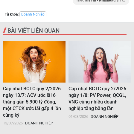
Theo
Mỹ Hà - Nhadautu.vn
Từ khóa:
Doanh Nghiệp
BÀI VIẾT LIÊN QUAN
Cập nhật BCTC quý 2/2026
Cập nhật BCTC quý 2/2026
ngày 13/7: ACV ước lãi 6
ngày 1/8: PV Power, QCGL,
tháng gần 5.900 tỷ đồng,
VNG cùng nhiều doanh
một CTCK ước lãi gấp 4 lần
nghiệp tăng bằng lần
cùng kỳ
01/08/2026
DOANH NGHIỆP
13/07/2026
DOANH NGHIỆP