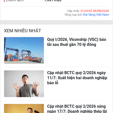
Chênh lệch
7,491 triệu
Cập nhật:
21:24:02 06/08/2026
Giá Vàng Việt Nam
Tổng hợp bởi
XEM NHIỀU NHẤT
Quý I/2026, Viconship (VSC) báo
lãi sau thuế gần 70 tỷ đồng
Cập nhật BCTC quý 2/2026 ngày
11/7: Xuất hiện hai doanh nghiệp
báo lỗ
Cập nhật BCTC quý 2/2026 sáng
ngày 17/7: Doanh nghiệp thép lãi