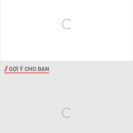
GỢI Ý CHO BẠN