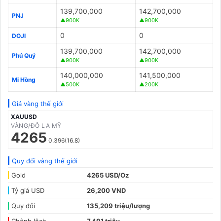
139,700,000
142,700,000
PNJ
▲900K
▲900K
0
0
DOJI
139,700,000
142,700,000
Phú Quý
▲900K
▲900K
140,000,000
141,500,000
Mi Hồng
▲500K
▲200K
Giá vàng thế giới
XAUUSD
VÀNG/ĐÔ LA MỸ
4265
0.396(16.8)
Quy đổi vàng thế giới
Gold
4265 USD/Oz
Tỷ giá USD
26,200 VND
Quy đổi
135,209 triệu/lượng