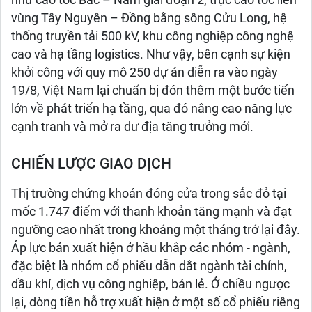
như cao tốc Bắc – Nam giai đoạn 2, trục cao tốc liên
vùng Tây Nguyên – Đồng bằng sông Cửu Long, hệ
thống truyền tải 500 kV, khu công nghiệp công nghệ
cao và hạ tầng logistics. Như vậy, bên cạnh sự kiện
khởi công với quy mô 250 dự án diễn ra vào ngày
19/8, Việt Nam lại chuẩn bị đón thêm một bước tiến
lớn về phát triển hạ tầng, qua đó nâng cao năng lực
cạnh tranh và mở ra dư địa tăng trưởng mới.
CHIẾN LƯỢC GIAO DỊCH
Thị trường chứng khoán đóng cửa trong sắc đỏ tại
mốc 1.747 điểm với thanh khoản tăng mạnh và đạt
ngưỡng cao nhất trong khoảng một tháng trở lại đây.
Áp lực bán xuất hiện ở hầu khắp các nhóm - ngành,
đặc biệt là nhóm cổ phiếu dẫn dắt ngành tài chính,
dầu khí, dịch vụ công nghiệp, bán lẻ. Ở chiều ngược
lại, dòng tiền hỗ trợ xuất hiện ở một số cổ phiếu riêng