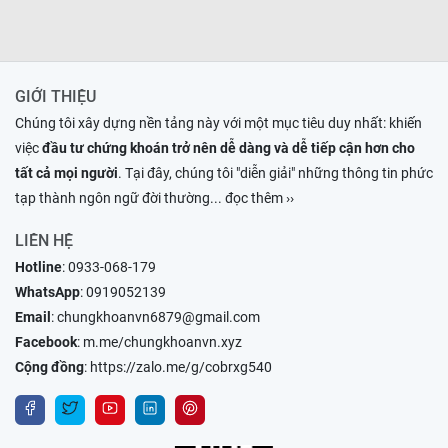
GIỚI THIỆU
Chúng tôi xây dựng nền tảng này với một mục tiêu duy nhất: khiến
việc
đầu tư chứng khoán trở nên dễ dàng và dễ tiếp cận hơn cho
tất cả mọi người
. Tại đây, chúng tôi "diễn giải" những thông tin phức
tạp thành ngôn ngữ đời thường
... đọc thêm ››
LIÊN HỆ
Hotline
:
0933-068-179
WhatsApp
:
0919052139
Email
:
chungkhoanvn6879@gmail.com
Facebook
:
m.me/chungkhoanvn.xyz
Cộng đồng
:
https://zalo.me/g/cobrxg540