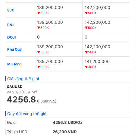
139,200,000
142,200,000
SJC
▼500K
▼500K
139,200,000
142,200,000
PNJ
▼500K
▼500K
0
0
DOJI
139,200,000
142,200,000
Phú Quý
▼500K
▼500K
139,700,000
141,200,000
Mi Hồng
▼300K
▼300K
Giá vàng thế giới
XAUUSD
VÀNG/ĐÔ LA MỸ
4256.8
0.366(15.5)
Quy đổi vàng thế giới
Gold
4256.8 USD/Oz
Tỷ giá USD
26,200 VND