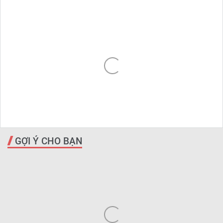
GỢI Ý CHO BẠN