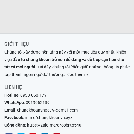
GIỚI THIỆU
Chúng tôi xây dựng nền tảng này với một mục tiêu duy nhất: khiến
việc
đầu tư chứng khoán trở nên dễ dàng và dễ tiếp cận hơn cho
tất cả mọi người
. Tại đây, chúng tôi "diễn giải" những thông tin phức
tạp thành ngôn ngữ đời thường
... đọc thêm ››
LIÊN HỆ
Hotline
:
0933-068-179
WhatsApp
:
0919052139
Email
:
chungkhoanvn6879@gmail.com
Facebook
:
m.me/chungkhoanvn.xyz
Cộng đồng
:
https://zalo.me/g/cobrxg540