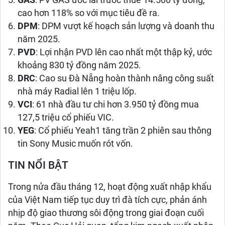
GAS
: PV GAS ước lãi trước thuế 14.500 tỷ đồng,
cao hơn 118% so với mục tiêu đề ra.
DPM
: DPM vượt kế hoạch sản lượng và doanh thu
năm 2025.
PVD
: Lợi nhận PVD lên cao nhất một thập kỷ, ước
khoảng 830 tỷ đồng năm 2025.
DRC
: Cao su Đà Nẵng hoàn thành nâng công suất
nhà máy Radial lên 1 triệu lốp.
VCI
: 61 nhà đầu tư chi hơn 3.950 tỷ đồng mua
127,5 triệu cổ phiếu VIC.
YEG
: Cổ phiếu Yeah1 tăng trần 2 phiên sau thông
tin Sony Music muốn rót vốn.
TIN NỔI BẬT
Trong nửa đầu tháng 12, hoạt động xuất nhập khẩu
của Việt Nam tiếp tục duy trì đà tích cực, phản ánh
nhịp độ giao thương sôi động trong giai đoạn cuối