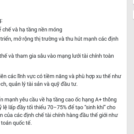
g:
ể chế và hạ tầng nền móng
riển, mở rộng thị trường và thu hút mạnh các định
thế và tham gia sâu vào mạng lưới tài chính toàn
iên các lĩnh vực có tiềm năng và phù hợp xu thế như
ech, quản lý tài sản và quỹ đầu tư.
ấn mạnh yêu cầu về hạ tầng cao ốc hạng A+ thông
ỷ lệ lấp đầy tối thiểu 70–75% để tạo “sinh khí” cho
ện của các định chế tài chính hàng đầu thế giới như
 toán quốc tế.