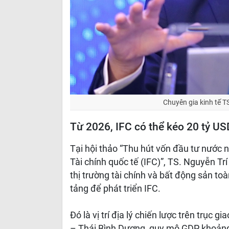
Chuyên gia kinh tế TS
Từ 2026, IFC có thể kéo 20 tỷ US
Tại hội thảo “Thu hút vốn đầu tư nước
Tài chính quốc tế (IFC)”, TS. Nguyễn Tr
thị trường tài chính và bất động sản to
tảng để phát triển IFC.
Đó là vị trí địa lý chiến lược trên trục
– Thái Bình Dương, quy mô GDP khoảng 