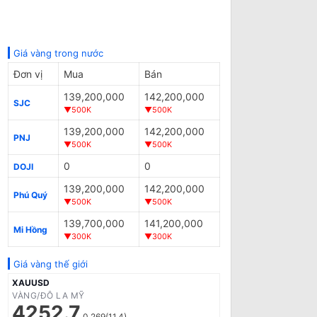
Giá vàng trong nước
Đơn vị
Mua
Bán
139,200,000
142,200,000
SJC
▼500K
▼500K
139,200,000
142,200,000
PNJ
▼500K
▼500K
0
0
DOJI
139,200,000
142,200,000
Phú Quý
▼500K
▼500K
139,700,000
141,200,000
Mi Hồng
▼300K
▼300K
Giá vàng thế giới
XAUUSD
VÀNG/ĐÔ LA MỸ
4252.7
0.269(11.4)