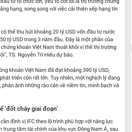
ầu tư tổ chức lớn, yếu tố cốt lõi là thị trường chứng
ng hạng, song song với việc cải thiện xếp hạng tín
 có thể thu hút khoảng 20 tỷ USD vốn đầu tư nước
50 tỷ USD trong 3 năm đầu. Đây là một phần của
 chứng khoán Việt Nam thoát khỏi vị thế thị trường
nổi”, TS. Nguyễn Trí Hiếu dự báo.
hứng khoán Việt Nam đã đạt khoảng 390 tỷ USD,
hát triển còn rất lớn. Tuy nhiên, một nghịch lý đang
h, phản ánh những rào cản về niềm tin, minh bạch và
ể ‘đốt cháy giai đoạn’
ần định vị IFC theo lộ trình phù hợp với năng lực
ành trung tâm tài chính của khu vực Đông Nam Á, sau