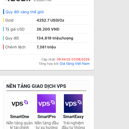
Quy đổi vàng thế giới
Gold
4252.7 USD/Oz
Tỷ giá USD
26,200 VND
Quy đổi
134,819 triệu/lượng
Chênh lệch
7,381 triệu
Cập nhật:
09:44:02 07/08/2026
Giá Vàng Việt Nam
Tổng hợp bởi
NỀN TẢNG GIAO DỊCH VPS
SmartOne
SmartPro
SmartEasy
Nền tảng quản
Nền tảng đầu
Trải nghiệm
lý tài chính
tư xu hướng
đầu tư thông