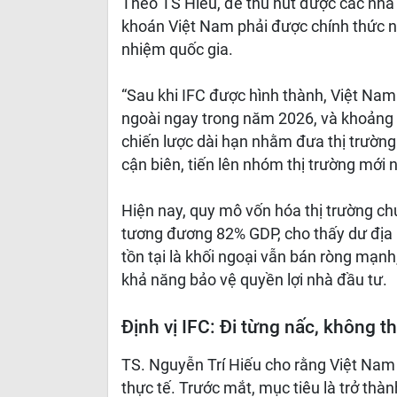
Theo TS Hiếu, để thu hút được các nhà đ
khoán Việt Nam phải được chính thức nâ
nhiệm quốc gia.
“Sau khi IFC được hình thành, Việt Nam
ngoài ngay trong năm 2026, và khoảng 
chiến lược dài hạn nhằm đưa thị trường
cận biên, tiến lên nhóm thị trường mới 
Hiện nay, quy mô vốn hóa thị trường c
tương đương 82% GDP, cho thấy dư địa p
tồn tại là khối ngoại vẫn bán ròng mạn
khả năng bảo vệ quyền lợi nhà đầu tư.
Định vị IFC: Đi từng nấc, không th
TS. Nguyễn Trí Hiếu cho rằng Việt Nam c
thực tế. Trước mắt, mục tiêu là trở th