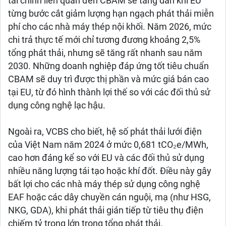
tài chính liên quan đến CBAM sẽ tăng dần khi EU
từng bước cắt giảm lượng hạn ngạch phát thải miễn
phí cho các nhà máy thép nội khối. Năm 2026, mức
chi trả thực tế mới chỉ tương đương khoảng 2,5%
tổng phát thải, nhưng sẽ tăng rất nhanh sau năm
2030. Những doanh nghiệp đáp ứng tốt tiêu chuẩn
CBAM sẽ duy trì được thị phần và mức giá bán cao
tại EU, từ đó hình thành lợi thế so với các đối thủ sử
dụng công nghệ lạc hậu.
Ngoài ra, VCBS cho biết, hệ số phát thải lưới điện
của Việt Nam năm 2024 ở mức 0,681 tCO₂e/MWh,
cao hơn đáng kể so với EU và các đối thủ sử dụng
nhiều năng lượng tái tạo hoặc khí đốt. Điều này gây
bất lợi cho các nhà máy thép sử dụng công nghệ
EAF hoặc các dây chuyền cán nguội, mạ (như HSG,
NKG, GDA), khi phát thải gián tiếp từ tiêu thụ điện
chiếm tỷ trọng lớn trong tổng phát thải.