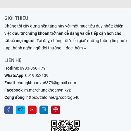
GIỚI THIỆU
Chúng tôi xây dựng nền tảng này với một mục tiêu duy nhất: khiến
việc
đầu tư chứng khoán trở nên dễ dàng và dễ tiếp cận hơn cho
tất cả mọi người
. Tại đây, chúng tôi "diễn giải" những thông tin phức
tạp thành ngôn ngữ đời thường
... đọc thêm ››
LIÊN HỆ
Hotline
:
0933-068-179
WhatsApp
:
0919052139
Email
:
chungkhoanvn6879@gmail.com
Facebook
:
m.me/chungkhoanvn.xyz
Cộng đồng
:
https://zalo.me/g/cobrxg540