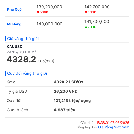
139,200,000
142,200,000
Phú Quý
▼500K
▼500K
141,700,000
140,000,000
Mi Hồng
▲200K
Giá vàng thế giới
XAUUSD
VÀNG/ĐÔ LA MỸ
4328.2
2.05(86.9)
Quy đổi vàng thế giới
Gold
4328.2 USD/Oz
Tỷ giá USD
26,200 VND
Quy đổi
137,213 triệu/lượng
Chênh lệch
4,987 triệu
Cập nhật:
18:38:01 07/08/2026
Giá Vàng Việt Nam
Tổng hợp bởi