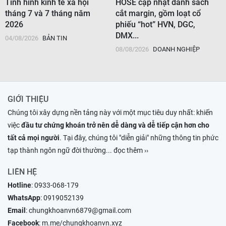
Tình hình kinh tế xã hội
HOSE cập nhật danh sách
tháng 7 và 7 tháng năm
cắt margin, gồm loạt cổ
2026
phiếu “hot” HVN, DGC,
DMX...
04/08/2026
BẢN TIN
08/08/2026
DOANH NGHIỆP
GIỚI THIỆU
Chúng tôi xây dựng nền tảng này với một mục tiêu duy nhất: khiến
việc
đầu tư chứng khoán trở nên dễ dàng và dễ tiếp cận hơn cho
tất cả mọi người
. Tại đây, chúng tôi "diễn giải" những thông tin phức
tạp thành ngôn ngữ đời thường
... đọc thêm ››
LIÊN HỆ
Hotline
:
0933-068-179
WhatsApp
:
0919052139
Email
:
chungkhoanvn6879@gmail.com
Facebook
:
m.me/chungkhoanvn.xyz