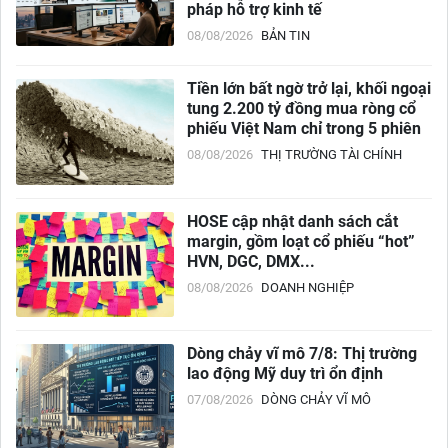
pháp hỗ trợ kinh tế
08/08/2026
BẢN TIN
Tiền lớn bất ngờ trở lại, khối ngoại
tung 2.200 tỷ đồng mua ròng cổ
phiếu Việt Nam chỉ trong 5 phiên
08/08/2026
THỊ TRƯỜNG TÀI CHÍNH
HOSE cập nhật danh sách cắt
margin, gồm loạt cổ phiếu “hot”
HVN, DGC, DMX...
08/08/2026
DOANH NGHIỆP
Dòng chảy vĩ mô 7/8: Thị trường
lao động Mỹ duy trì ổn định
07/08/2026
DÒNG CHẢY VĨ MÔ