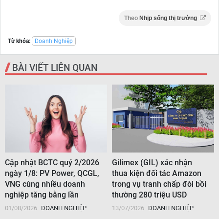
Theo
Nhịp sống thị trường
Từ khóa:
Doanh Nghiệp
BÀI VIẾT LIÊN QUAN
Cập nhật BCTC quý 2/2026
Gilimex (GIL) xác nhận
ngày 1/8: PV Power, QCGL,
thua kiện đối tác Amazon
VNG cùng nhiều doanh
trong vụ tranh chấp đòi bồi
nghiệp tăng bằng lần
thường 280 triệu USD
01/08/2026
DOANH NGHIỆP
13/07/2026
DOANH NGHIỆP