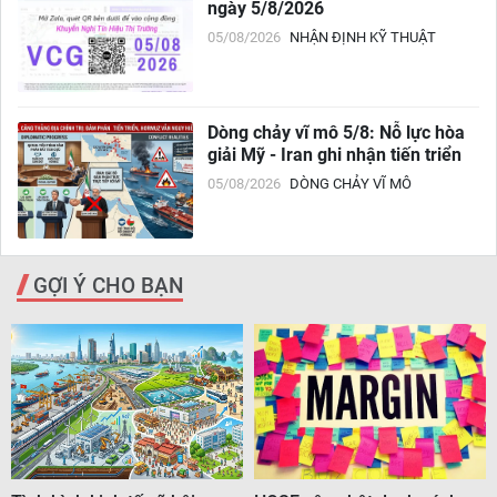
ngày 5/8/2026
05/08/2026
NHẬN ĐỊNH KỸ THUẬT
Dòng chảy vĩ mô 5/8: Nỗ lực hòa
giải Mỹ - Iran ghi nhận tiến triển
05/08/2026
DÒNG CHẢY VĨ MÔ
GỢI Ý CHO BẠN