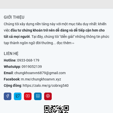
GIỚI THIỆU
Chúng tôi xây dựng nền tảng này với một mục tiêu duy nhất: khiến
việc
đầu tư chứng khoán trở nên dễ dàng và dễ tiếp cận hơn cho
tất cả mọi người
. Tại đây, chúng tôi "diễn giải" những thông tin phức
tạp thành ngôn ngữ đời thường
... đọc thêm ››
LIÊN HỆ
Hotline
:
0933-068-179
WhatsApp
:
0919052139
Email
:
chungkhoanvn6879@gmail.com
Facebook
:
m.me/chungkhoanvn.xyz
Cộng đồng
:
https://zalo.me/g/cobrxg540