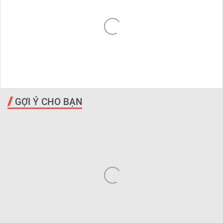
GỢI Ý CHO BẠN