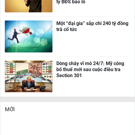
ty BĐS báo lỗ
Một “đại gia” sắp chi 240 tỷ đồng
trả cổ tức
Dòng chảy vĩ mô 24/7: Mỹ công
bố thuế mới sau cuộc điều tra
Section 301
MỚI