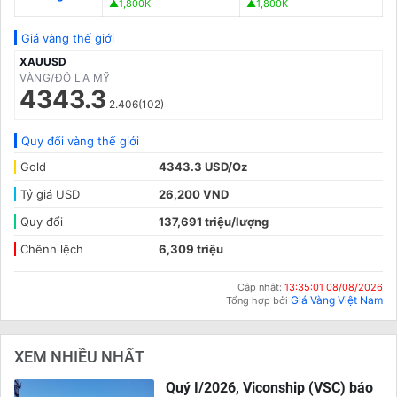
▲1,800K
▲1,800K
Giá vàng thế giới
XAUUSD
VÀNG/ĐÔ LA MỸ
4343.3
2.406(102)
Quy đổi vàng thế giới
Gold
4343.3 USD/Oz
Tỷ giá USD
26,200 VND
Quy đổi
137,691 triệu/lượng
Chênh lệch
6,309 triệu
Cập nhật:
13:35:01 08/08/2026
Giá Vàng Việt Nam
Tổng hợp bởi
XEM NHIỀU NHẤT
Quý I/2026, Viconship (VSC) báo