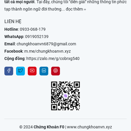
tất cả mọi người
. Tại đây, chúng tôi "diễn giải" những thông tin phức
tạp thành ngôn ngữ đời thường
... đọc thêm ››
LIÊN HỆ
Hotline
:
0933-068-179
WhatsApp
:
0919052139
Email
:
chungkhoanvn6879@gmail.com
Facebook
:
m.me/chungkhoanvn.xyz
Cộng đồng
:
https://zalo.me/g/cobrxg540
© 2024
Chứng Khoán F0
|
www.chungkhoanvn.xyz