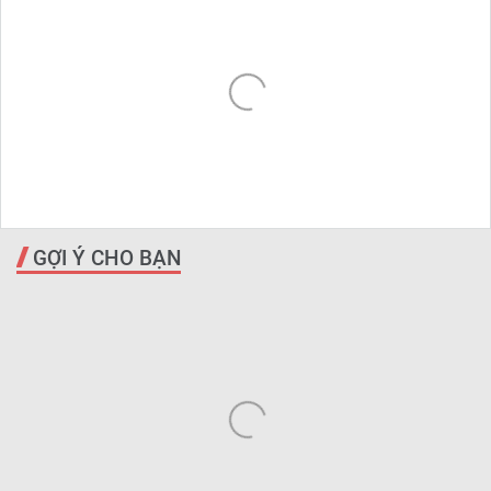
GỢI Ý CHO BẠN