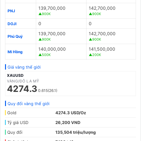
139,700,000
142,700,000
PNJ
▲900K
▲900K
0
0
DOJI
139,700,000
142,700,000
Phú Quý
▲900K
▲900K
140,000,000
141,500,000
Mi Hồng
▲500K
▲200K
Giá vàng thế giới
XAUUSD
VÀNG/ĐÔ LA MỸ
4274.3
0.615(26.1)
Quy đổi vàng thế giới
Gold
4274.3 USD/Oz
Tỷ giá USD
26,200 VND
Quy đổi
135,504 triệu/lượng