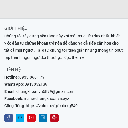
GIỚI THIỆU
Chúng tôi xây dựng nền tảng này với một mục tiêu duy nhất: khiến
việc
đầu tư chứng khoán trở nên dễ dàng và dễ tiếp cận hơn cho
tất cả mọi người
. Tại đây, chúng tôi "diễn giải" những thông tin phức
tạp thành ngôn ngữ đời thường
... đọc thêm ››
LIÊN HỆ
Hotline
:
0933-068-179
WhatsApp
:
0919052139
Email
:
chungkhoanvn6879@gmail.com
Facebook
:
m.me/chungkhoanvn.xyz
Cộng đồng
:
https://zalo.me/g/cobrxg540