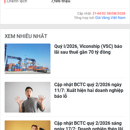
Chênh lệch
7,196 triệu
Cập nhật:
21:44:02 06/08/2026
Giá Vàng Việt Nam
Tổng hợp bởi
XEM NHIỀU NHẤT
Quý I/2026, Viconship (VSC) báo
lãi sau thuế gần 70 tỷ đồng
Cập nhật BCTC quý 2/2026 ngày
11/7: Xuất hiện hai doanh nghiệp
báo lỗ
Cập nhật BCTC quý 2/2026 sáng
ngày 17/7: Doanh nghiệp thép lãi