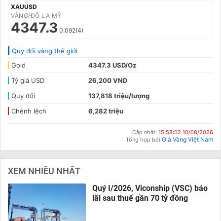
XAUUSD
VÀNG/ĐÔ LA MỸ
4347.3
0.092(4)
Quy đổi vàng thế giới
Gold
4347.3 USD/Oz
Tỷ giá USD
26,200 VND
Quy đổi
137,818 triệu/lượng
Chênh lệch
6,282 triệu
Cập nhật:
15:58:02 10/08/2026
Giá Vàng Việt Nam
Tổng hợp bởi
XEM NHIỀU NHẤT
Quý I/2026, Viconship (VSC) báo
lãi sau thuế gần 70 tỷ đồng