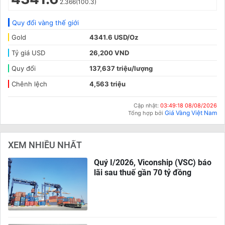
2.366(100.3)
Quy đổi vàng thế giới
Gold
4341.6 USD/Oz
Tỷ giá USD
26,200 VND
Quy đổi
137,637 triệu/lượng
Chênh lệch
4,563 triệu
Cập nhật:
03:49:18 08/08/2026
Giá Vàng Việt Nam
Tổng hợp bởi
XEM NHIỀU NHẤT
Quý I/2026, Viconship (VSC) báo
lãi sau thuế gần 70 tỷ đồng