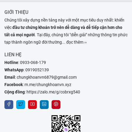
GIỚI THIỆU
Chúng tôi xây dựng nền tảng này với một mục tiêu duy nhất: khiến
việc
đầu tư chứng khoán trở nên dễ dàng và dễ tiếp cận hơn cho
tất cả mọi người
. Tại đây, chúng tôi "diễn giải" những thông tin phức
tạp thành ngôn ngữ đời thường
... đọc thêm ››
LIÊN HỆ
Hotline
:
0933-068-179
WhatsApp
:
0919052139
Email
:
chungkhoanvn6879@gmail.com
Facebook
:
m.me/chungkhoanvn.xyz
Cộng đồng
:
https://zalo.me/g/cobrxg540