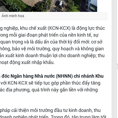
Ảnh minh họa
ng nghiệp, khu chế xuất (KCN-KCX) là động lực thúc
rong mỗi giai đoạn phát triển của nền kinh tế, sự
quan trọng và là dấu ấn của thời kỳ đổi mới: cơ sở
 thông, bảo vệ môi trường, quy hoạch và không gian
ản xuất kinh doanh thuận lợi cho doanh nghiệp; thu
 hoạt động xuất nhập khẩu.
 đốc Ngân hàng Nhà nước (NHNN) chi nhánh Khu
 với KCN-KCX sẽ tiếp tục góp phần thúc đẩy tăng
 các địa phương, quá trình này gắn liền với những
ải pháp cải thiện môi trường đầu tư kinh doanh, thu
oanh nghiệp phát triển. Trong đó, tập trung làm tốt