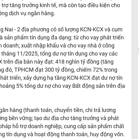
 trợ tăng trưởng kinh tế, mà còn tạo điều kiện cho
ộng dịch vụ ngân hàng.
ng Nai - 2 địa phương có số lượng KCN-KCX và cụm
và sản phẩm tín dụng đa dạng: từ cho vay phát triển
h doanh; xuất nhập khẩu và cho vay nhà ở công
 tháng 11/2025, tổng dư nợ tín dụng cho vay các
trên địa bàn này đạt: 418 nghìn tỷ đồng (tăng
ong đó, TPHCM đạt 300 tỷ đồng, chiếm 72% trong
hát triển, xây dựng hạ tầng KCN-KCX đạt dư nợ tín
hoảng 5% tổng dư nợ cho vay Bất động sản trên địa
gân hàng (thanh toán, chuyển tiền, chi trả lương
ưởng bền vững; tạo dư địa cho tăng trưởng và phát
 pháp hỗ trợ doanh nghiệp, cung cấp sản phẩm chất
ng tín dụng và hoạt động thanh toán, huy động vốn.