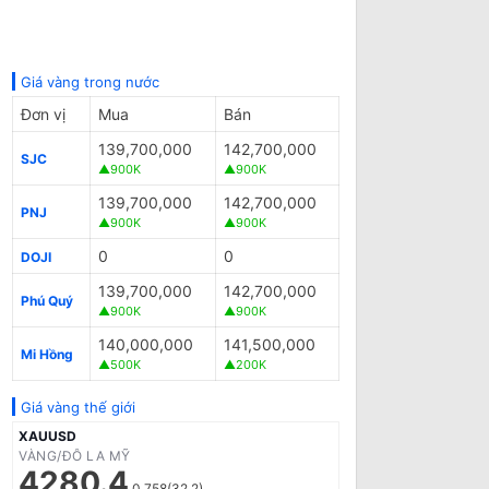
Giá vàng trong nước
Đơn vị
Mua
Bán
139,700,000
142,700,000
SJC
▲900K
▲900K
139,700,000
142,700,000
PNJ
▲900K
▲900K
0
0
DOJI
139,700,000
142,700,000
Phú Quý
▲900K
▲900K
140,000,000
141,500,000
Mi Hồng
▲500K
▲200K
Giá vàng thế giới
XAUUSD
VÀNG/ĐÔ LA MỸ
4280.4
0.758(32.2)