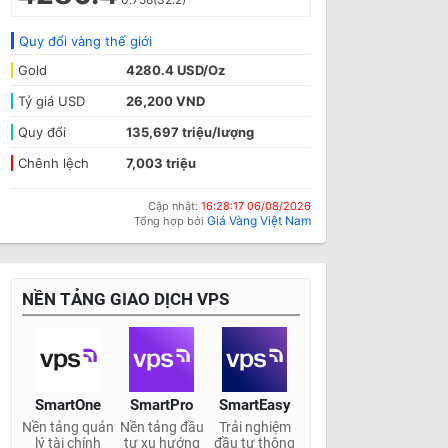
Quy đổi vàng thế giới
Gold
4280.4 USD/Oz
Tỷ giá USD
26,200 VND
Quy đổi
135,697 triệu/lượng
Chênh lệch
7,003 triệu
Cập nhật:
16:28:17 06/08/2026
Giá Vàng Việt Nam
Tổng hợp bởi
NỀN TẢNG GIAO DỊCH VPS
SmartOne
SmartPro
SmartEasy
Nền tảng quản
Nền tảng đầu
Trải nghiệm
lý tài chính
tư xu hướng
đầu tư thông